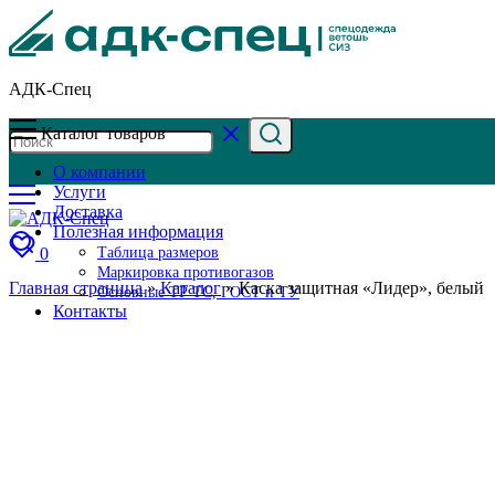
АДК-Спец
Каталог товаров
О компании
Услуги
Доставка
Полезная информация
0
Таблица размеров
Маркировка противогазов
Главная страница
»
Каталог
»
Каска защитная «Лидер», белый
Основные ТР ТС, ГОСТ и ТУ
Контакты