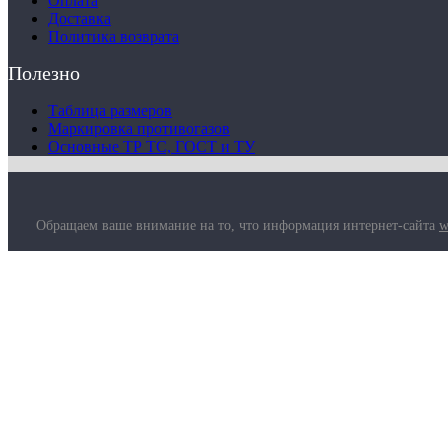
Оплата
Доставка
Политика возврата
Полезно
Таблица размеров
Маркировка противогазов
Основные ТР ТС, ГОСТ и ТУ
Обращаем ваше внимание на то, что информация интернет-сайта
w
О компании
Услуги
Доставка
Полезная информация
Таблица размеров