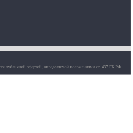
тся публичной офертой, определяемой положениями ст. 437 ГК РФ.