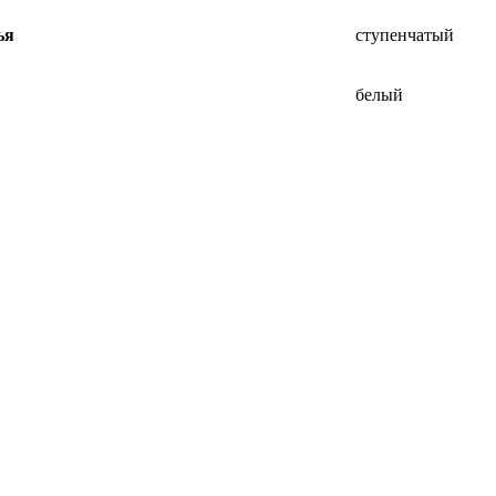
ья
ступенчатый
белый