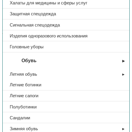
Халаты для медицины и сферы услуг
Whatsapp
Поделиться в Ok
Поделиться в Vk
Описание
Защитная спецодежда
Доп. информация
Сигнальная спецодежда
Щиток предназначен для защиты лица и глаз от воздействия
твердых частиц и брызг неразъедающих жидкостей.
Изделия одноразового использования
Материал: ABS- пластик.
Головные уборы
Тип
Щиток защитный
Обувь
Название
Свона НБТ-02 ЩИТ
Летняя обувь
Летние ботинки
Материал
поликарбонат
Летние сапоги
Тип крепления
наголовное
Полуботинки
Сандалии
Зимняя обувь