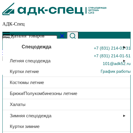
АДК-Спец
Каталог товаров
Спецодежда
+7 (831) 214-01-31
+7 (831) 214-01-51
Летняя спецодежда
101@adk52.ru
Куртки летние
График работы
Главная страница
»
Каталог
»
Щиток защитный «Свона
Костюмы летние
НБТ-02 ЩИТ»
0
Брюки/Полукомбинезоны летние
Халаты
Зимняя спецодежда
Куртки зимние