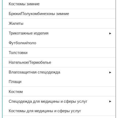
Костюмы зимние
Брюки/Полукомбинезоны зимние
Жилеты
Трикотажные изделия
Футболки/поло
Толстовки
Нательное/Термобелье
СИЗ
Влагозащитная спецодежда
Щиток защитный «Свона
Плащи
НБТ-02 ЩИТ»
Костюм
Спецодежда для медицины и сферы услуг
В избранное
Категории:
СИЗ
,
Средства защиты головы
Костюмы для медицины и сферы услуг
Поделиться:
Поделиться в Telegram
Поделиться в