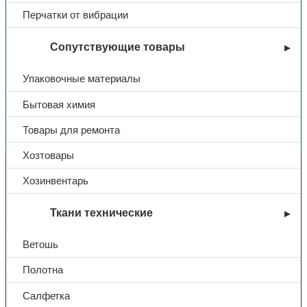
Перчатки от вибрации
Сопутствующие товары
Упаковочные материалы
Бытовая химия
Вы недавно смотрели
Товары для ремонта
Хозтовары
Контакты
Хозинвентарь
Ткани технические
+7 (831) 214-01-31
+7 (831) 214-01-51
Ветошь
101@adk52.ru
Полотна
Салфетка