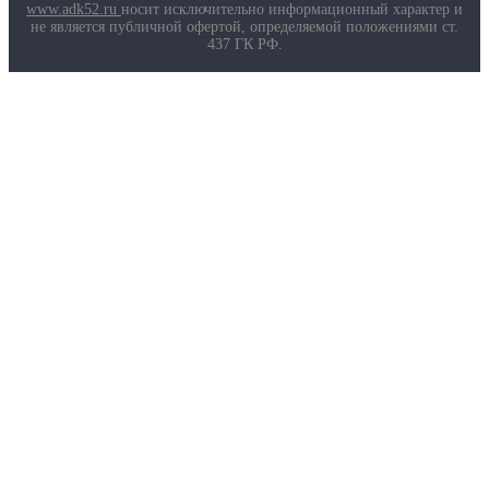
Маркировка противогазов
www.adk52.ru
носит исключительно информационный характер и
Основные ТР ТС, ГОСТ и ТУ
не является публичной офертой, определяемой положениями ст.
Контакты
437 ГК РФ.
О компании
Услуги
Доставка
Полезная информация
Таблица размеров
Маркировка противогазов
Основные ТР ТС, ГОСТ и ТУ
Контакты
© 2026 ООО
«AДК-Спец».
Политика конфиденциальности
Авторизация