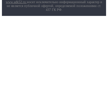
Маркировка противогазов
www.adk52.ru
носит исключительно информационный характер и
Основные ТР ТС, ГОСТ и ТУ
не является публичной офертой, определяемой положениями ст.
Контакты
437 ГК РФ.
О компании
Услуги
Доставка
Полезная информация
Таблица размеров
Маркировка противогазов
Основные ТР ТС, ГОСТ и ТУ
Контакты
© 2026 ООО
«AДК-Спец».
Политика конфиденциальности
Авторизация