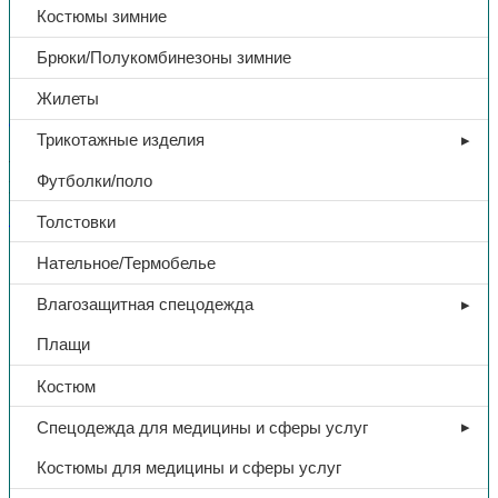
(т.синий), 450 гр/м²
Костюмы зимние
Брюки/Полукомбинезоны зимние
16540,00
₽
Жилеты
В избранное
Трикотажные изделия
Артикул:
Н/Д
Категории:
Защитная спецодежда
,
Спецодежда
Футболки/поло
Поделиться:
Поделиться в Telegram
Поделиться в
Whatsapp
Поделиться в Ok
Поделиться в Vk
Толстовки
Доп. информация
Нательное/Термобелье
Влагозащитная спецодежда
Тип
Костюм
Плащи
Комплект
куртка/брюки
Костюм
Спецодежда для медицины и сферы услуг
Утепленный
Да
Костюмы для медицины и сферы услуг
Ткань
Велдшилд