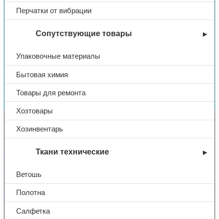
Перчатки от вибрации
Сопутствующие товары
Упаковочные материалы
Бытовая химия
Вы недавно смотрели
Товары для ремонта
Хозтовары
Контакты
Хозинвентарь
Ткани технические
+7 (831) 214-01-31
+7 (831) 214-01-51
Ветошь
101@adk52.ru
Полотна
Салфетка