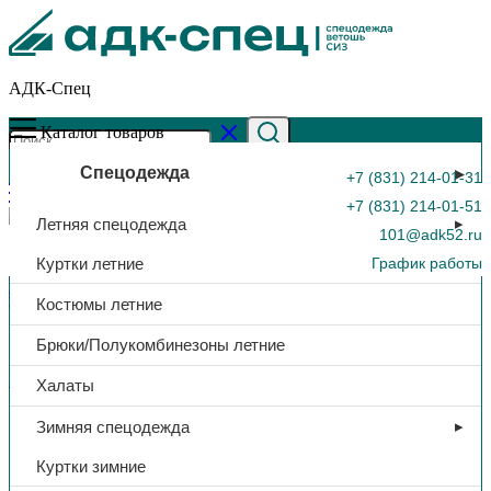
АДК-Спец
Каталог товаров
Спецодежда
+7 (831) 214-01-31
+7 (831) 214-01-51
Летняя спецодежда
101@adk52.ru
Куртки летние
График работы
Главная страница
»
Каталог
»
Костюм сварщика утеп., куртка/
Костюмы летние
брюки, тк. Велдшилд, (т.синий), 450 гр/м²
0
Брюки/Полукомбинезоны летние
Защитная спецодежда
Халаты
Костюм сварщика утеп.,
Зимняя спецодежда
куртка/брюки, тк. Велдшилд,
Куртки зимние