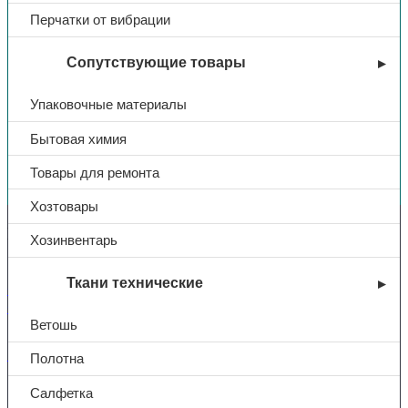
Перчатки от вибрации
Сопутствующие товары
Упаковочные материалы
Бытовая химия
Вы недавно смотрели
Товары для ремонта
Хозтовары
Контакты
Хозинвентарь
Ткани технические
+7 (831) 214-01-31
+7 (831) 214-01-51
Ветошь
101@adk52.ru
Полотна
Салфетка