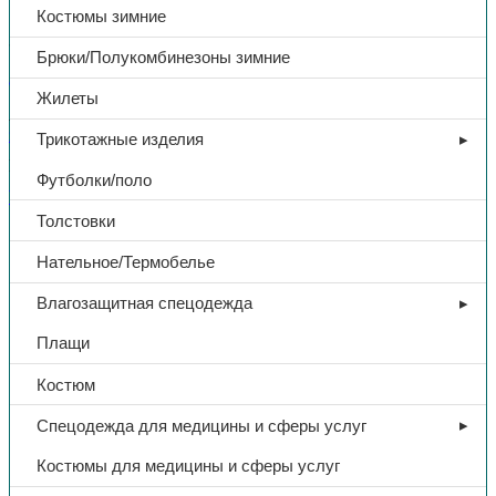
Костюмы зимние
3040,00
₽
Брюки/Полукомбинезоны зимние
В избранное
Жилеты
Артикул:
Н/Д
Категории:
Зимняя спецодежда
,
Костюмы
зимние
,
Спецодежда
Трикотажные изделия
Поделиться:
Поделиться в Telegram
Поделиться в
Футболки/поло
Whatsapp
Поделиться в Ok
Поделиться в Vk
Толстовки
Доп. информация
Нательное/Термобелье
Тип
Костюм
Влагозащитная спецодежда
Плащи
Комплект
куртка/брюки
Костюм
Ткань
флис
Спецодежда для медицины и сферы услуг
Костюмы для медицины и сферы услуг
Плотность
180