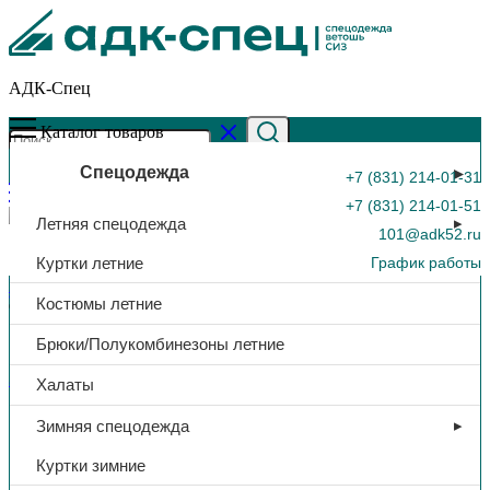
АДК-Спец
Каталог товаров
Спецодежда
+7 (831) 214-01-31
+7 (831) 214-01-51
Летняя спецодежда
101@adk52.ru
Куртки летние
График работы
Главная страница
»
Каталог
»
Костюм, куртка/брюки, тк.
Костюмы летние
флис, (черный), 180 гр/м²
0
Брюки/Полукомбинезоны летние
Зимняя спецодежда
Халаты
Костюм, куртка/брюки, тк.
Зимняя спецодежда
флис, (черный), 180 гр/м²
Куртки зимние