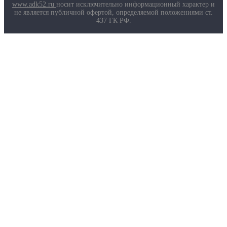
Маркировка противогазов
www.adk52.ru
носит исключительно информационный характер и
Основные ТР ТС, ГОСТ и ТУ
не является публичной офертой, определяемой положениями ст.
Контакты
437 ГК РФ.
О компании
Услуги
Доставка
Полезная информация
Таблица размеров
Маркировка противогазов
Основные ТР ТС, ГОСТ и ТУ
Контакты
© 2026 ООО
«AДК-Спец».
Политика конфиденциальности
Авторизация