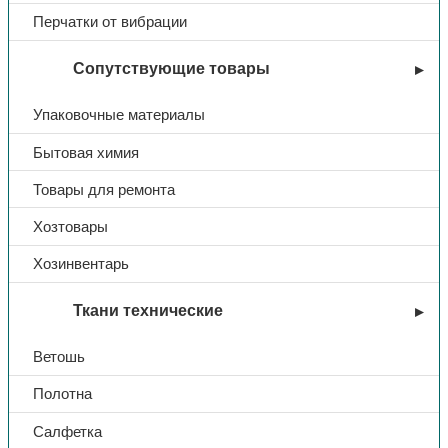
Зимние ботинки
Перчатки от вибрации
Зимние сапоги
Влагозащитная обувь
Сопутствующие товары
Повседневная и медицинская
Упаковочные материалы
СИЗ
Бытовая химия
Аптечки
Дерматологические средства защиты
Товары для ремонта
Диэлектрические средства защиты
Хозтовары
Защита коленей
Хозинвентарь
Средства защиты головы
Средства защиты дыхания
Ткани технические
Средства защиты зрения
Ветошь
Средства защиты от падения с высоты
Полотна
Средства защиты слуха
Защита рук
Салфетка