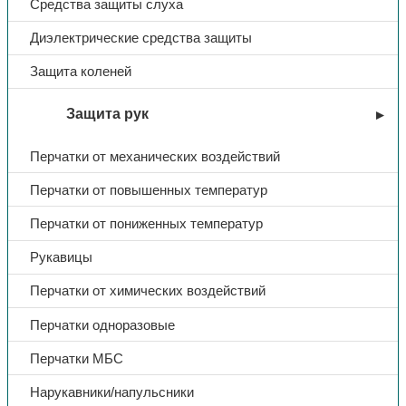
Плащи
Средства защиты слуха
Головные уборы
Диэлектрические средства защиты
Изделия одноразового использования
Защита коленей
Сигнальная спецодежда
Трикотажные изделия
Защита рук
Толстовки
Перчатки от механических воздействий
Футболки/поло
Перчатки от повышенных температур
Нательное/Термобелье
Обувь
Перчатки от пониженных температур
Летняя обувь
Рукавицы
Летние ботинки
Перчатки от химических воздействий
Летние сапоги
Перчатки одноразовые
Полуботинки
Сандалии
Перчатки МБС
Зимняя обувь
Нарукавники/напульсники