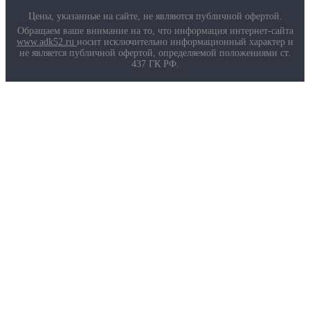
Цены, указанные на сайте, не являются публичной офертой.
Обращаем ваше внимание на то, что информация интернет-сайта
www.adk52.ru
носит исключительно информационный характер и
не является публичной офертой, определяемой положениями ст.
437 ГК РФ.
О компании
Услуги
Доставка
Полезная информация
Таблица размеров
Маркировка противогазов
Основные ТР ТС, ГОСТ и ТУ
Контакты
© 2026 ООО
«AДК-Спец».
Политика конфиденциальности