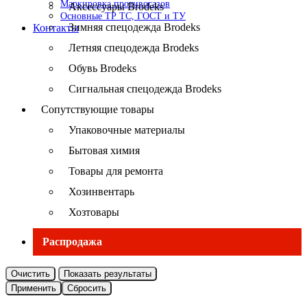
Маркировка противогазов
Аксессуары Brodeks
Основные ТР ТС, ГОСТ и ТУ
Зимняя спецодежда Brodeks
Контакты
Летняя спецодежда Brodeks
Обувь Brodeks
Сигнальная спецодежда Brodeks
Сопутствующие товары
Упаковочные материалы
Бытовая химия
Товары для ремонта
Хозинвентарь
Хозтовары
Распродажа
Очистить
Показать результаты
Применить
Сбросить