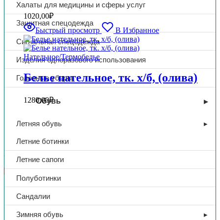
Халаты для медицины и сферы услуг
1020,00
₽
Защитная спецодежда
Быстрый просмотр
В Избранное
Сигнальная спецодежда
Нательное/Термобелье
Изделия одноразового использования
Белье нательное, тк. х/б, (олива)
Головные уборы
1280,00
₽
Обувь
Фильтровать по
Летняя обувь
Летние ботинки
Нательное/Термобелье
Летние сапоги
Каталог товаров
Полуботинки
Спецодежда
Сандалии
Летняя спецодежда
Зимняя обувь