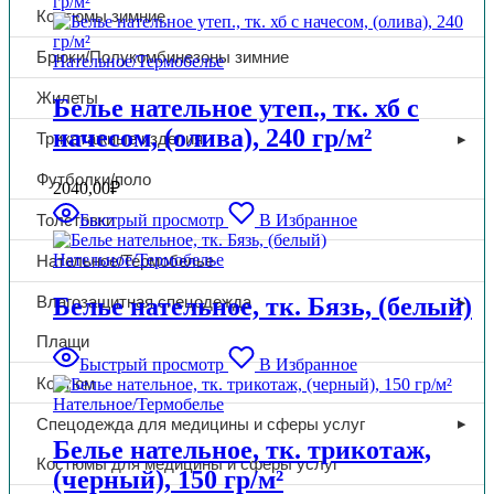
Костюмы зимние
Брюки/Полукомбинезоны зимние
Нательное/Термобелье
Жилеты
Белье нательное утеп., тк. хб с
начесом, (олива), 240 гр/м²
Трикотажные изделия
Футболки/поло
2040,00
₽
Быстрый просмотр
В Избранное
Толстовки
Нательное/Термобелье
Нательное/Термобелье
Белье нательное, тк. Бязь, (белый)
Влагозащитная спецодежда
Плащи
Быстрый просмотр
В Избранное
Костюм
Нательное/Термобелье
Спецодежда для медицины и сферы услуг
Белье нательное, тк. трикотаж,
Костюмы для медицины и сферы услуг
(черный), 150 гр/м²