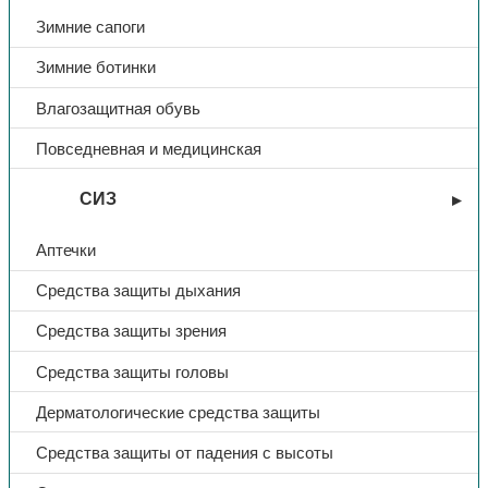
Костюмы летние
Зимние сапоги
Куртки летние
Брюки/Полукомбинезоны летние
Зимние ботинки
Халаты
Влагозащитная обувь
Зимняя спецодежда
Повседневная и медицинская
Костюмы зимние
Куртки зимние
СИЗ
Брюки/Полукомбинезоны зимние
Аптечки
Жилеты
Средства защиты дыхания
Спецодежда для медицины и сферы услуг
Костюмы для медицины и сферы услуг
Средства защиты зрения
Халаты для медицины и сферы услуг
Средства защиты головы
Защитная спецодежда
Дерматологические средства защиты
Влагозащитная спецодежда
Средства защиты от падения с высоты
Костюм