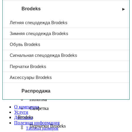
Нарукавники/напульсники
Brodeks
Перчатки МБС
Перчатки одноразовые
Летняя спецодежда Brodeks
Перчатки от вибрации
Зимняя спецодежда Brodeks
Перчатки от механических воздействий
Обувь Brodeks
Перчатки от повышенных температур
Перчатки от пониженных температур
Сигнальная спецодежда Brodeks
Перчатки от химических воздействий
Перчатки Brodeks
Рукавицы
Аксессуары Brodeks
Ткани технические
Ветошь
Распродажа
Полотна
О компании
Салфетка
Услуги
Brodeks
Доставка
Полезная информация
Перчатки Brodeks
Таблица размеров