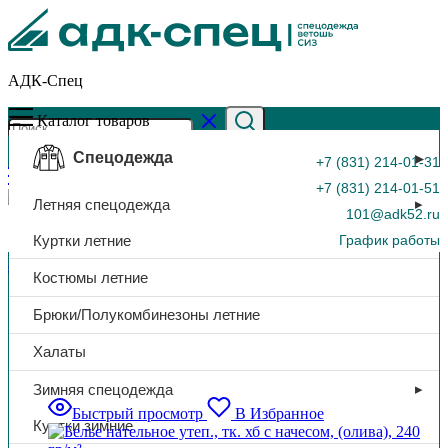
АДК-Спец
Каталог товаров
Спецодежда
+7 (831) 214-01-31
+7 (831) 214-01-51
Летняя спецодежда
101@adk52.ru
Куртки летние
График работы
Главная страница
»
Спецодежда
»
Трикотажные изделия
»
Костюмы летние
Нательное/Термобелье
0
Брюки/Полукомбинезоны летние
Нательное/Термобелье
Халаты
Зимняя спецодежда
Быстрый просмотр
В Избранное
Куртки зимние