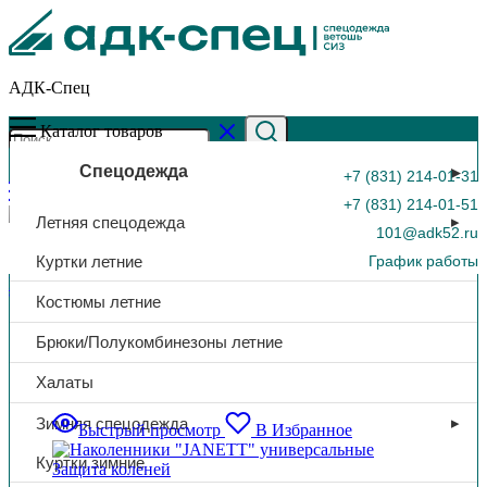
АДК-Спец
Каталог товаров
Спецодежда
+7 (831) 214-01-31
+7 (831) 214-01-51
Летняя спецодежда
101@adk52.ru
Куртки летние
График работы
Главная страница
»
СИЗ
»
Защита коленей
Костюмы летние
0
Защита коленей
Брюки/Полукомбинезоны летние
Халаты
Зимняя спецодежда
Быстрый просмотр
В Избранное
Куртки зимние
Защита коленей