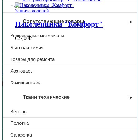
Перчатки от вибрации
Защита коленей
Сопутствующие товары
Наколенники "Комфорт"
Упаковочные материалы
627,00
₽
Бытовая химия
Фильтровать по
Товары для ремонта
Хозтовары
Защита коленей
Каталог товаров
Хозинвентарь
Спецодежда
Ткани технические
Летняя спецодежда
Ветошь
Костюмы летние
Полотна
Куртки летние
Брюки/Полукомбинезоны летние
Салфетка