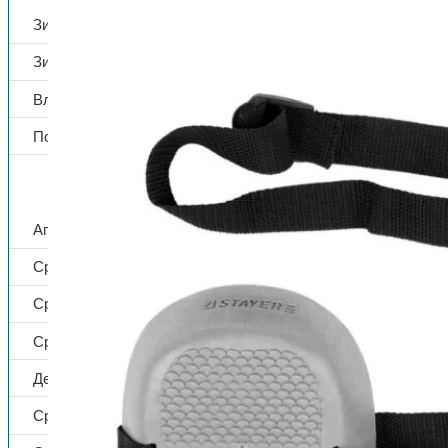
Зимние сапоги
Зимние ботинки
Влагозащитная обувь
Повседневная и медицинская
СИЗ
Аптечки
Средства защиты дыхания
Средства защиты зрения
Средства защиты головы
Дерматологические средства защиты
Средства защиты от падения с высоты