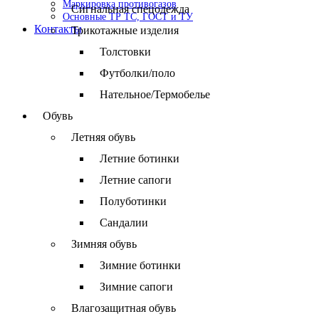
Маркировка противогазов
Сигнальная спецодежда
Основные ТР ТС, ГОСТ и ТУ
Контакты
Трикотажные изделия
Толстовки
Футболки/поло
Нательное/Термобелье
Обувь
Летняя обувь
Летние ботинки
Летние сапоги
Полуботинки
Сандалии
Зимняя обувь
Зимние ботинки
Зимние сапоги
Влагозащитная обувь