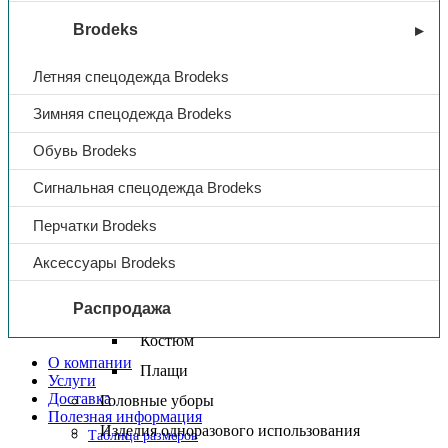
Халаты
Brodeks
Зимняя спецодежда
Костюмы зимние
Летняя спецодежда Brodeks
Куртки зимние
Зимняя спецодежда Brodeks
Брюки/Полукомбинезоны зимние
Обувь Brodeks
Жилеты
Сигнальная спецодежда Brodeks
Спецодежда для медицины и сферы услуг
Костюмы для медицины и сферы услуг
Перчатки Brodeks
Халаты для медицины и сферы услуг
Аксессуары Brodeks
Защитная спецодежда
Распродажа
Влагозащитная спецодежда
Костюм
О компании
Плащи
Услуги
Доставка
Головные уборы
Полезная информация
Изделия одноразового использования
Таблица размеров