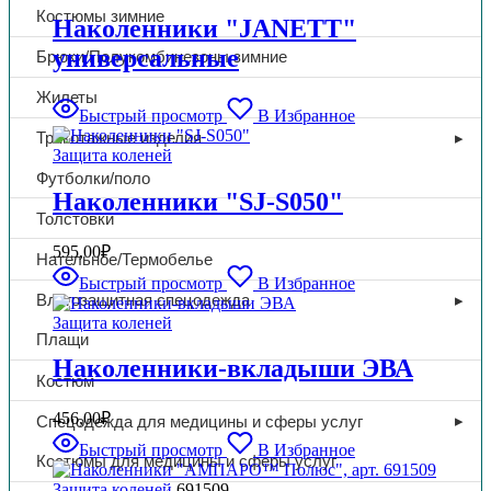
Костюмы зимние
Наколенники "JANETT"
универсальные
Брюки/Полукомбинезоны зимние
Жилеты
Быстрый просмотр
В Избранное
Трикотажные изделия
Защита коленей
Футболки/поло
Наколенники "SJ-S050"
Толстовки
595,00
₽
Нательное/Термобелье
Быстрый просмотр
В Избранное
Влагозащитная спецодежда
Защита коленей
Плащи
Наколенники-вкладыши ЭВА
Костюм
456,00
₽
Спецодежда для медицины и сферы услуг
Быстрый просмотр
В Избранное
Костюмы для медицины и сферы услуг
Защита коленей
691509