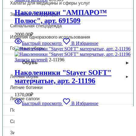
Халаты для медицины и сферы услуг
Наколенники "АМПАРО™
Защитная спецодежда
Полюс", арт. 691509
Сигнальная спецодежда
2000,00
₽
Изделия одноразового использования
Быстрый просмотр
В Избранное
Головные уборы
Защита коленей
2-11196
Обувь
Наколенники "Stayer SOFT"
Летняя обувь
матерчатые, арт. 2-11196
Летние ботинки
1370,00
₽
Летние сапоги
Быстрый просмотр
В Избранное
Полуботинки
Сандалии
Зимняя обувь