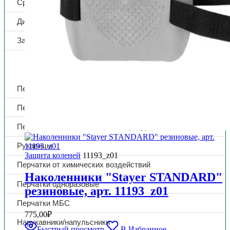
Средства защиты слуха
Диэлектрические средства защиты
Защита коленей
Защита рук
Перчатки от механических воздействий
Перчатки от повышенных температур
Перчатки от пониженных температур
Рукавицы
Защита коленей
11193_z01
Перчатки от химических воздействий
Наколенники "Stayer STANDARD"
Перчатки одноразовые
резиновые, арт. 11193_z01
Перчатки МБС
775,00
₽
Нарукавники/напульсники
Быстрый просмотр
В Избранное