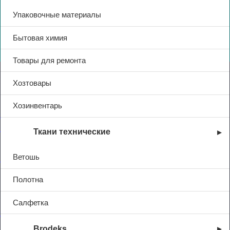
Упаковочные материалы
Бытовая химия
Товары для ремонта
Контакты
Хозтовары
Хозинвентарь
+7 (831) 214-01-31
+7 (831) 214-01-51
Ткани технические
Ветошь
101@adk52.ru
Полотна
© 2026 ООО «АДК-Спец»
Все права защищены
Салфетка
Политика конфиденциальности
Brodeks