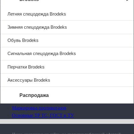
Компания
Летняя спецодежда Brodeks
О компании
Услуги
Зимняя спецодежда Brodeks
Контакты
Обувь Brodeks
Покупателям
Сигнальная спецодежда Brodeks
Оплата
Доставка
Перчатки Brodeks
Политика возврата
Аксессуары Brodeks
Полезно
Распродажа
Таблица размеров
Маркировка противогазов
О компании
Основные ТР ТС, ГОСТ и ТУ
Услуги
Доставка