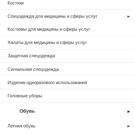
подтверждающего покупку (кассовый
Костюм
чек, счет-фактура).
Спецодежда для медицины и сферы услуг
Как оформить возврат
Костюмы для медицины и сферы услуг
Свяжитесь с нашей службой
Халаты для медицины и сферы услуг
поддержки по телефону или
Защитная спецодежда
электронной почте.
Предоставьте информацию о заказе и
Сигнальная спецодежда
причине возврата.
Изделия одноразового использования
Отправьте товар по адресу, который
мы вам сообщим.
Головные уборы
После проверки состояния товара мы
произведем возврат денежных
Обувь
средств или обмен.
Летняя обувь
Обратите внимание: расходы по возврату