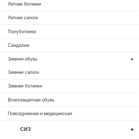
Летние ботинки
товара оплачиваются покупателем, если иное
не согласовано заранее.
Летние сапоги
Полуботинки
Позвонить
Написать письмо
Сандалии
Зимняя обувь
Часто задаваемые вопросы
Зимние сапоги
Можно ли вернуть товар без
упаковки?
Зимние ботинки
Сколько времени занимает возврат
Влагозащитная обувь
денег?
Повседневная и медицинская
Что делать, если товар оказался
бракованным?
СИЗ