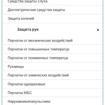
Средства защиты слуха
Прилегают к колену и не стесняют движений
Подходят для всех карманов для наколенников в
Диэлектрические средства защиты
изделиях Brodeks
Размер: 21,5 см x 16,5 см x 1,5 см
Защита коленей
Упаковка: 2 шт.
Характеристики
Защита рук
Основное
Пол: Унисекс
Перчатки от механических воздействий
Материалы
Перчатки от повышенных температур
ЭВА (этиленвинилацетат)
Перчатки от пониженных температур
Тип
Наколенники
Рукавицы
Перчатки от химических воздействий
Перчатки одноразовые
Перчатки МБС
Нарукавники/напульсники