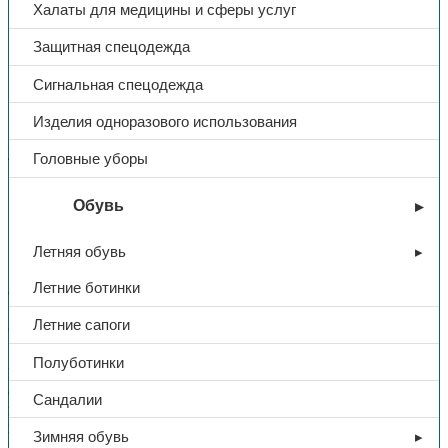
Халаты для медицины и сферы услуг
Защитная спецодежда
Сигнальная спецодежда
Изделия одноразового использования
Brodeks
Головные уборы
Наколенники Brodeks KM120,
Обувь
черные
Летняя обувь
Летние ботинки
890,00
₽
Летние сапоги
В избранное
Полуботинки
Наколенники Brodeks KM120 имеют анатомическую
сферическую форму для максимального прилегания к
Сандалии
коленному суставу. Конструкция имеет необходимое
количество сегментов позволяющих наколенникам быть
Зимняя обувь
максимально подвижными. Не сползают в стороны в