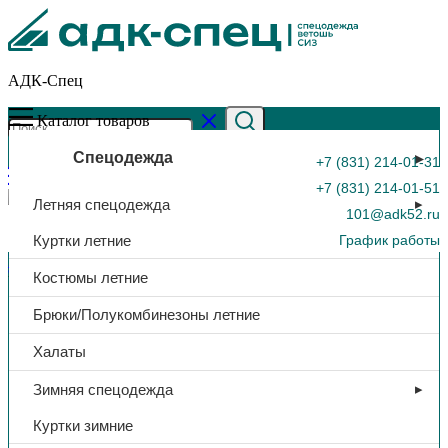
АДК-Спец
Каталог товаров
Спецодежда
+7 (831) 214-01-31
+7 (831) 214-01-51
Летняя спецодежда
101@adk52.ru
Куртки летние
График работы
Главная страница
»
Каталог
»
Наколенники Brodeks KM120,
Костюмы летние
черные
0
Брюки/Полукомбинезоны летние
Халаты
Зимняя спецодежда
Куртки зимние