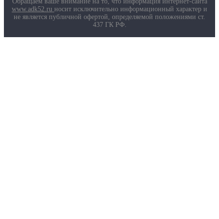
Обращаем ваше внимание на то, что информация интернет-сайта
www.adk52.ru
носит исключительно информационный характер и
не является публичной офертой, определяемой положениями ст.
437 ГК РФ.
О компании
Услуги
Доставка
Полезная информация
Таблица размеров
Маркировка противогазов
Основные ТР ТС, ГОСТ и ТУ
Контакты
© 2026 ООО
«AДК-Спец».
Политика конфиденциальности
Авторизация