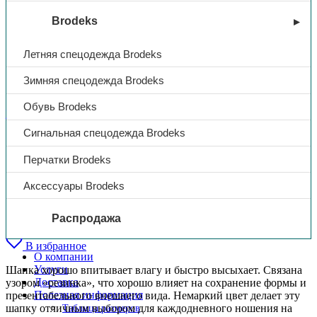
Brodeks
Летняя спецодежда Brodeks
Зимняя спецодежда Brodeks
Обувь Brodeks
Brodeks
Сигнальная спецодежда Brodeks
Шапка Brodeks fleece lining
Перчатки Brodeks
т.синий
Аксессуары Brodeks
1200,00
₽
Распродажа
В избранное
О компании
Услуги
Шапка хорошо впитывает влагу и быстро высыхает. Связана
Доставка
узором «резинка», что хорошо влияет на сохранение формы и
Полезная информация
презентабельного внешнего вида. Немаркий цвет делает эту
шапку отличным выбором для каждодневного ношения на
Таблица размеров