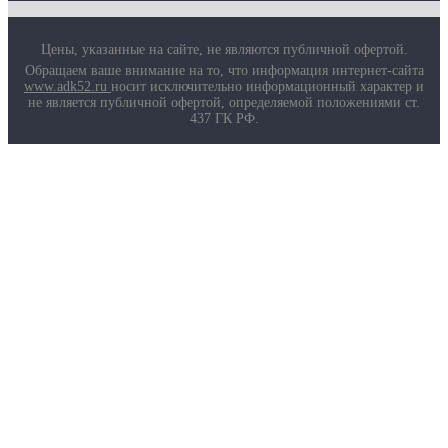
Цены, указанные на сайте, не являются публичной офертой.
Обращаем ваше внимание на то, что информация интернет-сайта
www.adk52.ru
носит исключительно информационный характер и
не является публичной офертой, определяемой положениями ст.
437 ГК РФ.
О компании
Услуги
Доставка
Полезная информация
Таблица размеров
Маркировка противогазов
Основные ТР ТС, ГОСТ и ТУ
Контакты
© 2026 ООО
«AДК-Спец».