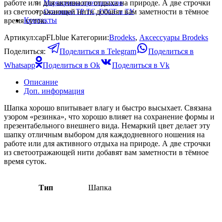
работе или для активного отдыха на природе. А две строчки
Маркировка противогазов
из светоотражающей нити добавят вам заметности в тёмное
Основные ТР ТС, ГОСТ и ТУ
Контакты
время суток.
Артикул:
capFLblue
Категории:
Brodeks
,
Аксессуары Brodeks
Поделиться:
Поделиться в Telegram
Поделиться в
Whatsapp
Поделиться в Ok
Поделиться в Vk
Описание
Доп. информация
Шапка хорошо впитывает влагу и быстро высыхает. Связана
узором «резинка», что хорошо влияет на сохранение формы и
презентабельного внешнего вида. Немаркий цвет делает эту
шапку отличным выбором для каждодневного ношения на
работе или для активного отдыха на природе. А две строчки
из светоотражающей нити добавят вам заметности в тёмное
время суток.
Тип
Шапка