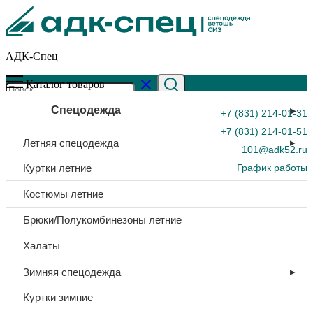
АДК-Спец
Каталог товаров
Спецодежда
+7 (831) 214-01-31
+7 (831) 214-01-51
Летняя спецодежда
101@adk52.ru
Куртки летние
График работы
Главная страница
»
Каталог
»
Шапка Brodeks fleece lining
Костюмы летние
т.синий
0
Брюки/Полукомбинезоны летние
Халаты
Зимняя спецодежда
Куртки зимние