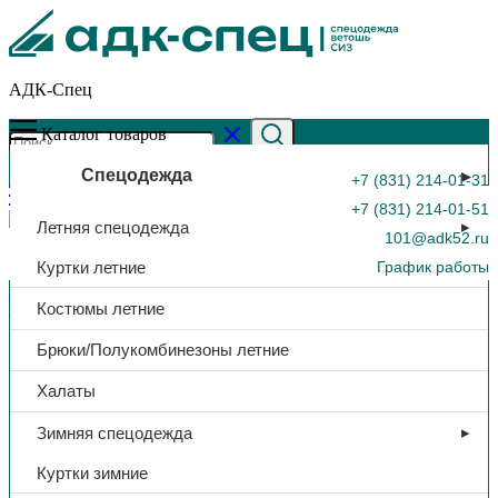
АДК-Спец
Каталог товаров
Спецодежда
+7 (831) 214-01-31
+7 (831) 214-01-51
Летняя спецодежда
101@adk52.ru
Куртки летние
График работы
Главная страница
»
Каталог
»
Комбинезон Brodeks KS503,
Костюмы летние
желтый/серый
0
Брюки/Полукомбинезоны летние
Халаты
Зимняя спецодежда
Куртки зимние