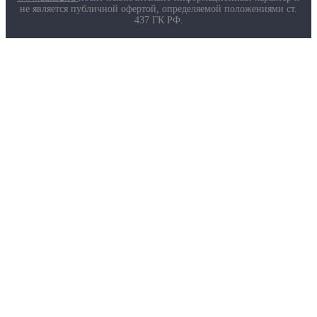
не является публичной офертой, определяемой положениями ст.
437 ГК РФ.
О компании
Услуги
Доставка
Полезная информация
Таблица размеров
Маркировка противогазов
Основные ТР ТС, ГОСТ и ТУ
Контакты
© 2026 ООО
«AДК-Спец».
Политика конфиденциальности
Авторизация