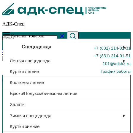
АДК-Спец
Каталог товаров
Спецодежда
+7 (831) 214-01-31
+7 (831) 214-01-51
Летняя спецодежда
101@adk52.ru
Куртки летние
График работы
Главная страница
»
Каталог
»
Полукомбинезон Brodeks
Костюмы летние
KS402, черный
0
Брюки/Полукомбинезоны летние
Халаты
Зимняя спецодежда
Куртки зимние