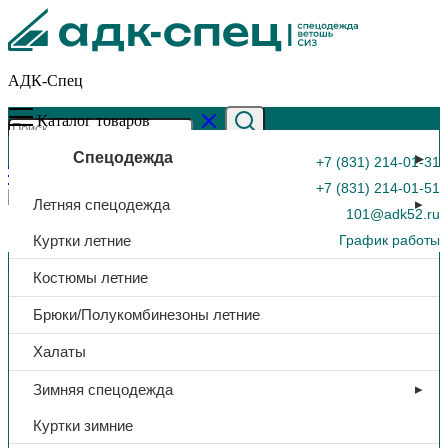
АДК-Спец
Каталог товаров
Спецодежда
+7 (831) 214-01-31
+7 (831) 214-01-51
Летняя спецодежда
101@adk52.ru
Куртки летние
График работы
Главная страница
»
Каталог
»
Шорты Brodeks KS314, серые
Костюмы летние
0
Брюки/Полукомбинезоны летние
Халаты
Зимняя спецодежда
Куртки зимние