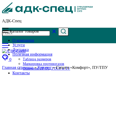
АДК-Спец
Каталог товаров
О компании
Услуги
Доставка
Полезная информация
0
Таблица размеров
Маркировка противогазов
Главная страница
»
Каталог
»
Сапоги «Комфорт», ПУ/ТПУ
Основные ТР ТС, ГОСТ и ТУ
Контакты