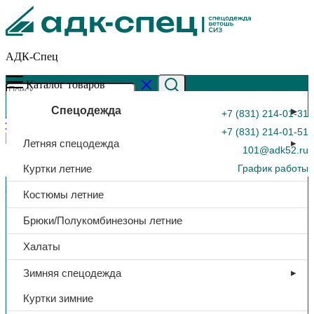
АДК-Спец
Каталог товаров
Спецодежда
+7 (831) 214-01-31
+7 (831) 214-01-51
Летняя спецодежда
101@adk52.ru
Куртки летние
График работы
Главная страница
»
Каталог
»
Сапоги «Стандарт», арт. 15-0И,
Костюмы летние
ТП, ПУ
0
Брюки/Полукомбинезоны летние
Халаты
Зимняя спецодежда
Куртки зимние