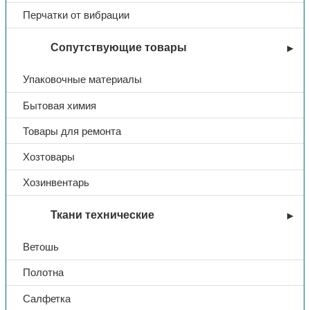
Подносок
Перчатки от вибрации
Термопласт
Материал подошвы
Сопутствующие товары
ПУ
Материал верха
Кожа, кирза
Упаковочные материалы
Материал подкладки
Отсутствует
Бытовая химия
Крепление подошвы
Литьевое
Товары для ремонта
Высота обуви
29
Хозтовары
Цвет
Черный
Хозинвентарь
Вид застежки
Пряжка
ТР ТС
Ткани технические
019/2011
Ветошь
Тип
Сапоги
Полотна
Артикул
15-0И
Салфетка