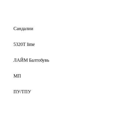
Сандалии
5320Т lime
ЛАЙМ Балтобувь
МП
ПУ/ТПУ