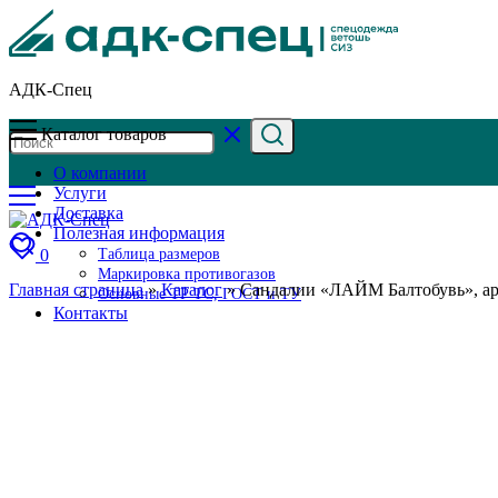
АДК-Спец
Каталог товаров
О компании
Услуги
Доставка
Полезная информация
0
Таблица размеров
Маркировка противогазов
Главная страница
»
Каталог
»
Сандалии «ЛАЙМ Балтобувь», ар
Основные ТР ТС, ГОСТ и ТУ
Контакты