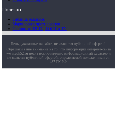
Полезно
Таблица размеров
Маркировка противогазов
Основные ТР ТС, ГОСТ и ТУ
Цены, указанные на сайте, не являются публичной офертой.
Обращаем ваше внимание на то, что информация интернет-сайта
www.adk52.ru
носит исключительно информационный характер и
не является публичной офертой, определяемой положениями ст.
437 ГК РФ.
О компании
Услуги
Доставка
Полезная информация
Таблица размеров