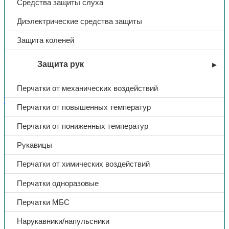
Средства защиты слуха
Тапочки иск. кожа «Чувяки»,
Диэлектрические средства защиты
резина
Защита коленей
В избранное
Защита рук
Артикул:
Н/Д
Категории:
Обувь
,
Повседневная и медицинская
Поделиться:
Поделиться в Telegram
Поделиться в
Перчатки от механических воздействий
Whatsapp
Поделиться в Ok
Поделиться в Vk
Перчатки от повышенных температур
Доп. информация
Перчатки от пониженных температур
Тип
Тапочки
Рукавицы
Перчатки от химических воздействий
Материал
иск. кожа
Перчатки одноразовые
Название
Чувяки
Перчатки МБС
Нарукавники/напульсники
Подошва
резина