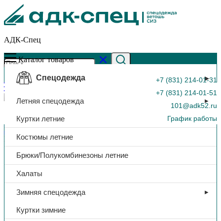
АДК-Спец
Каталог товаров
Спецодежда
+7 (831) 214-01-31
+7 (831) 214-01-51
Летняя спецодежда
101@adk52.ru
Куртки летние
График работы
Главная страница
»
Каталог
»
Тапочки иск. кожа «Чувяки»,
Костюмы летние
резина
0
Брюки/Полукомбинезоны летние
Халаты
Зимняя спецодежда
Куртки зимние