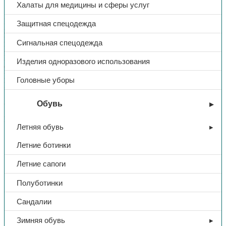
Доп. информация
Халаты для медицины и сферы услуг
Материал верха: кожа натуральная, кожа искуственная,
Защитная спецодежда
вельвет
Подкладка: спанбонд
Сигнальная спецодежда
Подошва: жесткая кожа, пористая резина, войлок
Крепление подошвы: клеепрошивной
Изделия одноразового использования
Сезон: лето
Высота: 8 см
Головные уборы
Размеры: 35-47
Защитные свойства: З
Обувь
ГОСТ 1135-88, ТР ТС 019/2011, ТР ТС 019/2011
Летняя обувь
Летние ботинки
Тип
Тапочки
Летние сапоги
Материал
вельвет
Полуботинки
Подошва
резина
Сандалии
Зимняя обувь