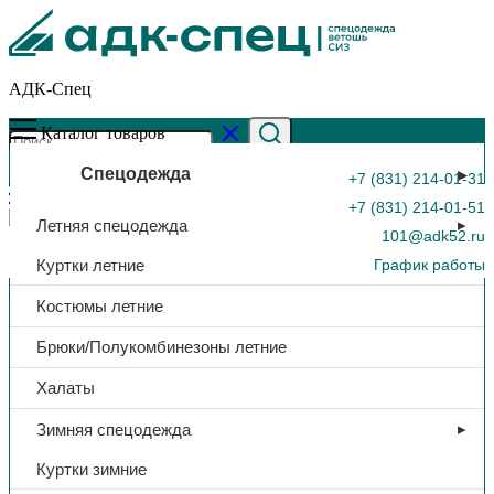
АДК-Спец
Каталог товаров
Спецодежда
+7 (831) 214-01-31
+7 (831) 214-01-51
Летняя спецодежда
101@adk52.ru
Куртки летние
График работы
Главная страница
»
Каталог
»
Тапочки вельвет, резина
Костюмы летние
0
Брюки/Полукомбинезоны летние
Халаты
Зимняя спецодежда
Куртки зимние