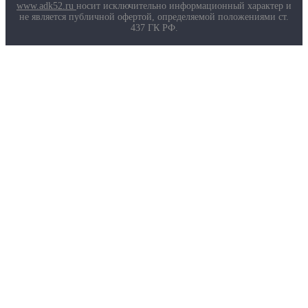
Маркировка противогазов
www.adk52.ru
носит исключительно информационный характер и
Основные ТР ТС, ГОСТ и ТУ
не является публичной офертой, определяемой положениями ст.
Контакты
437 ГК РФ.
О компании
Услуги
Доставка
Полезная информация
Таблица размеров
Маркировка противогазов
Основные ТР ТС, ГОСТ и ТУ
Контакты
© 2026 ООО
«AДК-Спец».
Политика конфиденциальности
Авторизация