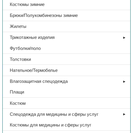
Костюмы зимние
Брюки/Полукомбинезоны зимние
Жилеты
Трикотажные изделия
Футболки/поло
Толстовки
Обувь
Нательное/Термобелье
Тапочки вельвет, резина
Влагозащитная спецодежда
Плащи
В избранное
Костюм
Артикул:
Н/Д
Категории:
Обувь
,
Повседневная и медицинская
Поделиться:
Поделиться в Telegram
Поделиться в
Спецодежда для медицины и сферы услуг
Whatsapp
Поделиться в Ok
Поделиться в Vk
Костюмы для медицины и сферы услуг
Описание