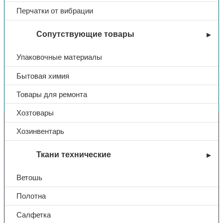
Перчатки от вибрации
Сопутствующие товары
Упаковочные материалы
Бытовая химия
Вы недавно смотрели
Товары для ремонта
Хозтовары
Контакты
Хозинвентарь
Ткани технические
+7 (831) 214-01-31
+7 (831) 214-01-51
Ветошь
101@adk52.ru
Полотна
Салфетка