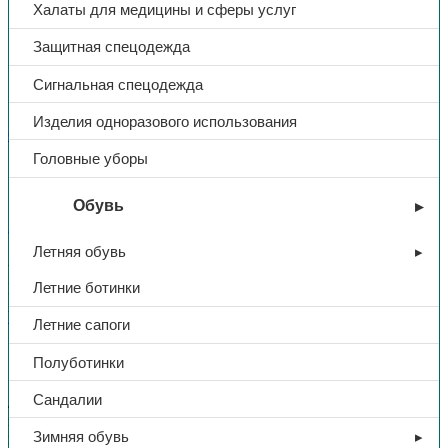
Халаты для медицины и сферы услуг
Защитная спецодежда
Сигнальная спецодежда
Изделия одноразового использования
Обувь
Головные уборы
Туфли вельвет «Степ», черный
Обувь
В избранное
Летняя обувь
Артикул:
Н/Д
Категории:
Обувь
,
Повседневная и медицинская
Летние ботинки
Поделиться:
Поделиться в Telegram
Поделиться в
Whatsapp
Поделиться в Ok
Поделиться в Vk
Летние сапоги
Описание
Полуботинки
Доп. информация
Сандалии
Легкие, удобные туфли выполнены из вельвета. Будь то
занятия спортом или прогулка по городу. Они придутся по
Зимняя обувь
вкусу всем, кто любит надежную и комфортную обувь и не