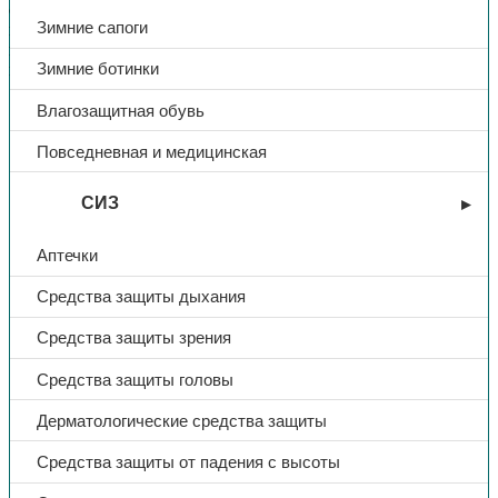
сидит на месте.
Зимние сапоги
верх обуви: вельвет х/б дублированный на х/б ткань
подошва: ПВХ композиция
Зимние ботинки
метод крепления: прямой прилив
Влагозащитная обувь
Тип
Туфли
Повседневная и медицинская
Материал
вельвет
СИЗ
Название
Степ
Аптечки
Средства защиты дыхания
Цвет
черный
Средства защиты зрения
Средства защиты головы
Дерматологические средства защиты
Средства защиты от падения с высоты