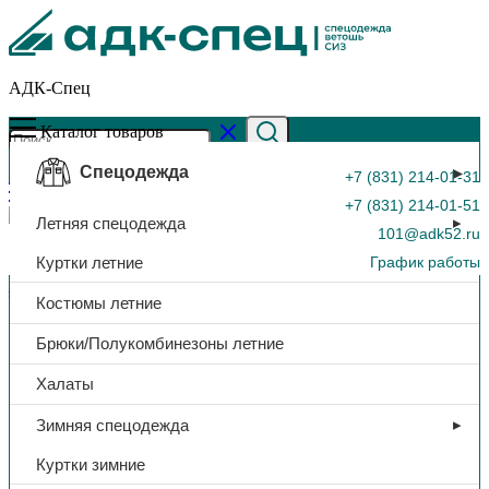
АДК-Спец
Каталог товаров
Спецодежда
+7 (831) 214-01-31
+7 (831) 214-01-51
Летняя спецодежда
101@adk52.ru
Куртки летние
График работы
Главная страница
»
Каталог
»
Туфли вельвет «Степ», черный
Костюмы летние
0
Брюки/Полукомбинезоны летние
Халаты
Зимняя спецодежда
Куртки зимние