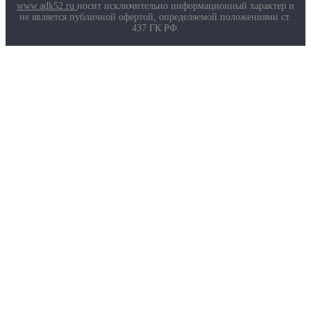
Маркировка противогазов
www.adk52.ru
носит исключительно информационный характер и
Основные ТР ТС, ГОСТ и ТУ
не является публичной офертой, определяемой положениями ст.
Контакты
437 ГК РФ.
О компании
Услуги
Доставка
Полезная информация
Таблица размеров
Маркировка противогазов
Основные ТР ТС, ГОСТ и ТУ
Контакты
© 2026 ООО
«AДК-Спец».
Политика конфиденциальности
Авторизация