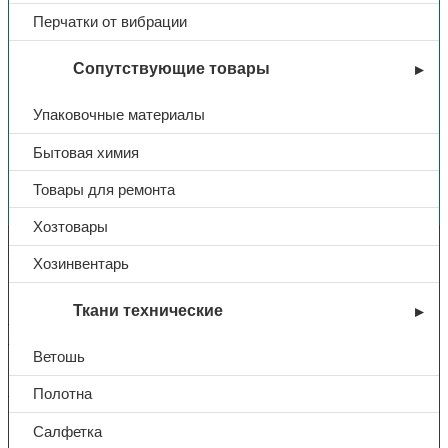
Перчатки от вибрации
Сопутствующие товары
Упаковочные материалы
Бытовая химия
Вы недавно смотрели
Товары для ремонта
Хозтовары
Контакты
Хозинвентарь
Ткани технические
+7 (831) 214-01-31
+7 (831) 214-01-51
Ветошь
101@adk52.ru
Полотна
Салфетка