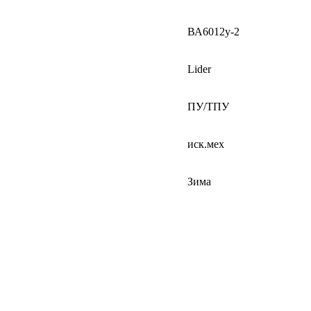
ВА6012у-2
Lider
ПУ/ТПУ
иск.мех
Зима