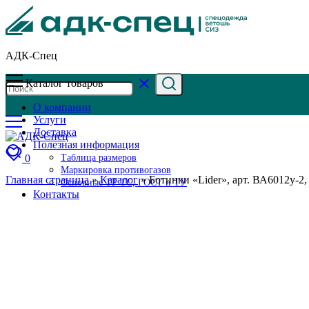
АДК-Спец
Каталог товаров
О компании
Услуги
Доставка
Полезная информация
0
Таблица размеров
Маркировка противогазов
Главная страница
»
Каталог
»
Ботинки «Lider», арт. ВА6012у-2
Основные ТР ТС, ГОСТ и ТУ
Контакты