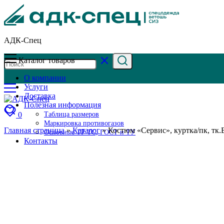
АДК-Спец
Каталог товаров
О компании
Услуги
Доставка
Полезная информация
0
Таблица размеров
Маркировка противогазов
Главная страница
»
Каталог
»
Костюм «Сервис», куртка/пк, тк.Б
Основные ТР ТС, ГОСТ и ТУ
Контакты