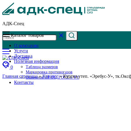
АДК-Спец
Каталог товаров
О компании
Услуги
Доставка
Полезная информация
0
Таблица размеров
Маркировка противогазов
Главная страница
»
Каталог
»
Куртка утеп. «Эребус-У», тк.Окс
Основные ТР ТС, ГОСТ и ТУ
Контакты