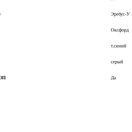
е
Эребус-У
Оксфорд
т.синий
серый
СОП
Да