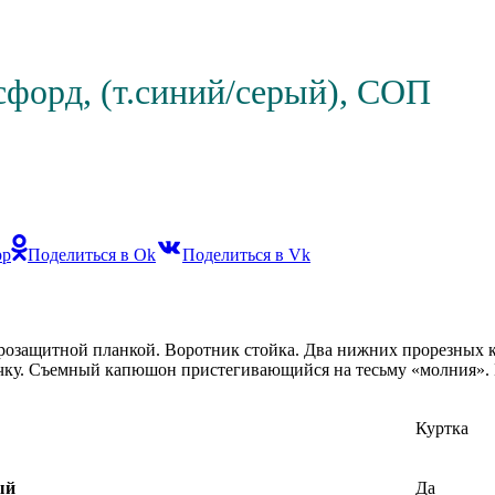
сфорд, (т.синий/серый), СОП
pp
Поделиться в Ok
Поделиться в Vk
етрозащитной планкой. Воротник стойка. Два нижних прорезных 
чку. Съемный капюшон пристегивающийся на тесьму «молния».
Куртка
ый
Да