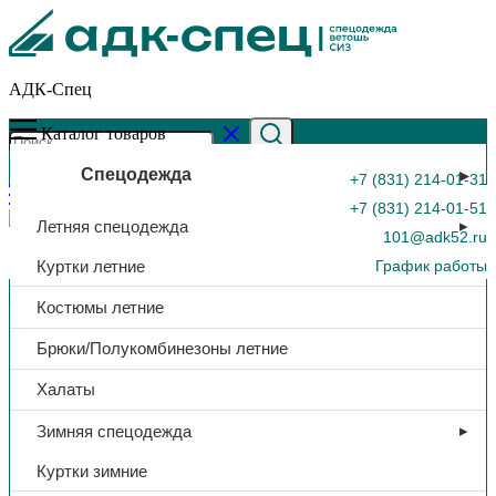
АДК-Спец
Каталог товаров
Спецодежда
+7 (831) 214-01-31
+7 (831) 214-01-51
Летняя спецодежда
101@adk52.ru
Куртки летние
График работы
Главная страница
»
Каталог
»
Сапоги «Эксперт», арт. ЛТ70М,
Костюмы летние
МП, ПУ
0
Брюки/Полукомбинезоны летние
Халаты
Зимняя спецодежда
Куртки зимние