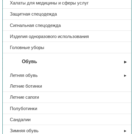
Халаты для медицины и сферы услуг
Поделиться:
Поделиться в Telegram
Поделиться в
Защитная спецодежда
Whatsapp
Поделиться в Ok
Поделиться в Vk
Сигнальная спецодежда
Описание
Доп. информация
Изделия одноразового использования
Сапоги юфтевые.
Подошва: ПУ, МБС,с регулир.голенищем, укр.подн. мет.нос.
Головные уборы
Универсальная модель для тяжелых работ в различных
отраслях
Обувь
промышленности: нефтегазовой, горнодобывающей,
энергетической, в й металлургии.
Летняя обувь
Тип
Сапоги
Летние ботинки
Летние сапоги
Артикул
ЛТ70М
Полуботинки
Название
Эксперт
Сандалии
Зимняя обувь
Подносок
МП