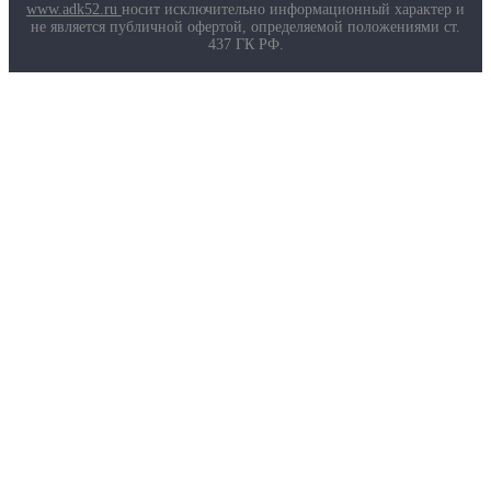
Маркировка противогазов
www.adk52.ru
носит исключительно информационный характер и
Основные ТР ТС, ГОСТ и ТУ
не является публичной офертой, определяемой положениями ст.
Контакты
437 ГК РФ.
О компании
Услуги
Доставка
Полезная информация
Таблица размеров
Маркировка противогазов
Основные ТР ТС, ГОСТ и ТУ
Контакты
© 2026 ООО
«AДК-Спец».
Политика конфиденциальности
Авторизация