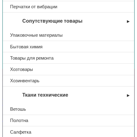
Перчатки от вибрации
Сопутствующие товары
Упаковочные материалы
Бытовая химия
Вы недавно смотрели
Товары для ремонта
Хозтовары
Контакты
Хозинвентарь
Ткани технические
+7 (831) 214-01-31
+7 (831) 214-01-51
Ветошь
101@adk52.ru
Полотна
Салфетка