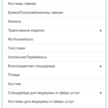
Костюмы зимние
Брюки/Полукомбинезоны зимние
Жилеты
Трикотажные изделия
Футболки/поло
Толстовки
Нательное/Термобелье
Распродажа
Влагозащитная спецодежда
Сапоги «Эксперт», арт.
Плащи
ЛТ70М, МП, ПУ
Костюм
1070,00
₽
Спецодежда для медицины и сферы услуг
Костюмы для медицины и сферы услуг
В избранное
Артикул:
ЛТ70М
Категория:
Распродажа