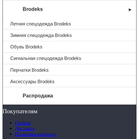
Brodeks
+7 (831) 214-01-31
+7 (831) 214-01-51
Летняя спецодежда Brodeks
Зимняя спецодежда Brodeks
101@adk52.ru
Обувь Brodeks
© 2026 ООО «АДК-Спец»
Сигнальная спецодежда Brodeks
Все права защищены
Политика конфиденциальности
Перчатки Brodeks
Компания
Аксессуары Brodeks
О компании
Услуги
Распродажа
Контакты
Покупателям
О компании
Услуги
Оплата
Доставка
Доставка
Полезная информация
Политика возврата
Таблица размеров