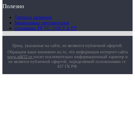
Маркировка противогазов
Полезно
Основные ТР ТС, ГОСТ и ТУ
Контакты
Таблица размеров
Маркировка противогазов
Основные ТР ТС, ГОСТ и ТУ
Цены, указанные на сайте, не являются публичной офертой.
Обращаем ваше внимание на то, что информация интернет-сайта
www.adk52.ru
носит исключительно информационный характер и
не является публичной офертой, определяемой положениями ст.
437 ГК РФ.
О компании
Услуги
Доставка
Полезная информация
Таблица размеров