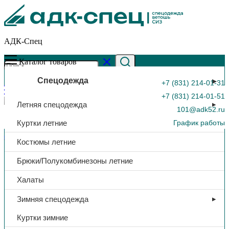
АДК-Спец
Каталог товаров
Спецодежда
+7 (831) 214-01-31
+7 (831) 214-01-51
Летняя спецодежда
101@adk52.ru
Куртки летние
График работы
Главная страница
»
Каталог
»
Сапоги «Яхтинг», арт. 1-05 ПУ-
Костюмы летние
Ч
0
Брюки/Полукомбинезоны летние
Халаты
Зимняя спецодежда
Куртки зимние