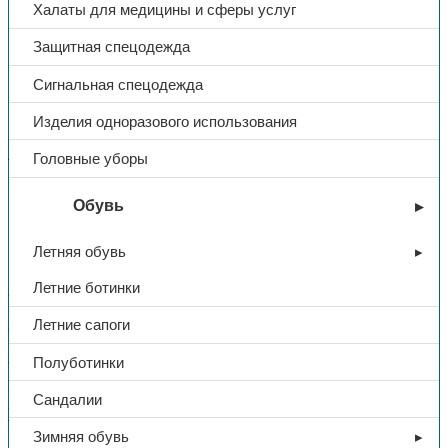
Халаты для медицины и сферы услуг
Защитная спецодежда
Сигнальная спецодежда
Изделия одноразового использования
Распродажа
Головные уборы
Сапоги «Яхтинг», арт. 1-05
Обувь
ПУ-Ч
Летняя обувь
Летние ботинки
2050,00
₽
Летние сапоги
В избранное
Артикул:
1-05 ПУ-Ч
Категория:
Распродажа
Полуботинки
Поделиться:
Поделиться в Telegram
Поделиться в
Сандалии
Whatsapp
Поделиться в Ok
Поделиться в Vk
Зимняя обувь
Описание