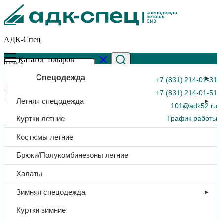
АДК-Спец
Каталог товаров
Спецодежда
+7 (831) 214-01-31
+7 (831) 214-01-51
Летняя спецодежда
101@adk52.ru
Куртки летние
График работы
Главная страница
»
Каталог
»
Аптечка «УНИВЕРСАЛЬНАЯ»,
Костюмы летние
на 7 чел. 210*210*75, футляр полистирол
0
Брюки/Полукомбинезоны летние
Халаты
Зимняя спецодежда
Куртки зимние