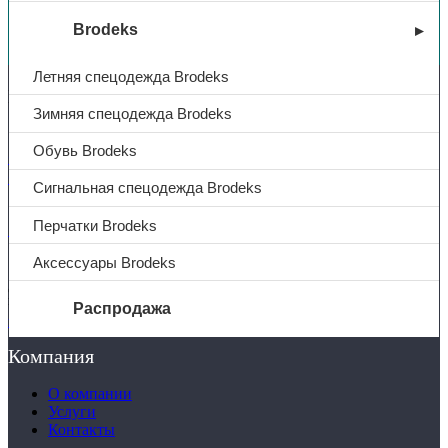
Вы недавно смотрели
Brodeks
Летняя спецодежда Brodeks
Контакты
Зимняя спецодежда Brodeks
Обувь Brodeks
+7 (831) 214-01-31
+7 (831) 214-01-51
Сигнальная спецодежда Brodeks
Перчатки Brodeks
101@adk52.ru
Аксессуары Brodeks
© 2026 ООО «АДК-Спец»
Все права защищены
Распродажа
Политика конфиденциальности
Компания
О компании
Услуги
О компании
Доставка
Услуги
Полезная информация
Контакты
Таблица размеров