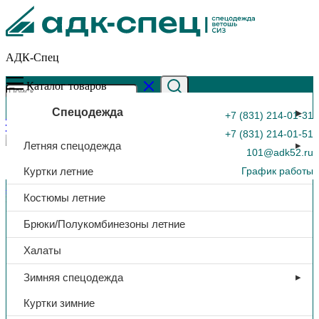
АДК-Спец
Каталог товаров
Спецодежда
+7 (831) 214-01-31
+7 (831) 214-01-51
Летняя спецодежда
101@adk52.ru
Куртки летние
График работы
Главная страница
»
Каталог
»
Укладка сумки санитарной по
Костюмы летние
приказу N61Н от 08.02.2013
0
Брюки/Полукомбинезоны летние
Халаты
Зимняя спецодежда
Куртки зимние