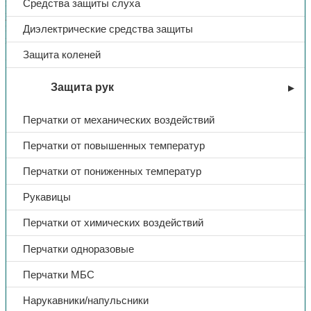
здравоохранения РФ от 8 февраля 2013 г. №61н «Об
Средства защиты слуха
утверждении требований к комплектации медицинскими
изделиями укладки санитарной сумки для оказания первой
Диэлектрические средства защиты
помощи подразделениями сил гражданской обороны».
Защита коленей
Укладка су
Защита рук
Перчатки от механических воздействий
Перчатки от повышенных температур
Перчатки от пониженных температур
Рукавицы
Перчатки от химических воздействий
Перчатки одноразовые
Перчатки МБС
Нарукавники/напульсники