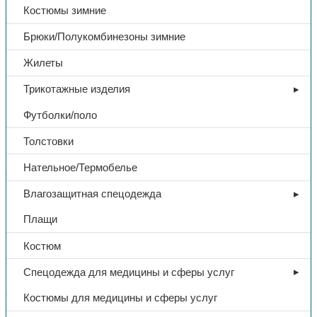
Костюмы зимние
Брюки/Полукомбинезоны зимние
Жилеты
Трикотажные изделия
Футболки/поло
Толстовки
Нательное/Термобелье
Аптечки
Влагозащитная спецодежда
Укладка сумки санитарной по
Плащи
приказу N61Н от 08.02.2013
Костюм
16850,00
₽
Спецодежда для медицины и сферы услуг
Костюмы для медицины и сферы услуг
В избранное