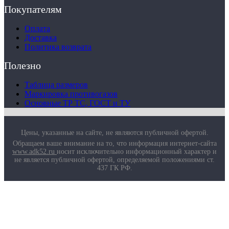
Маркировка противогазов
Покупателям
Основные ТР ТС, ГОСТ и ТУ
Контакты
Оплата
Доставка
Политика возврата
Полезно
Таблица размеров
Маркировка противогазов
Основные ТР ТС, ГОСТ и ТУ
Цены, указанные на сайте, не являются публичной офертой.
Обращаем ваше внимание на то, что информация интернет-сайта
www.adk52.ru
носит исключительно информационный характер и
не является публичной офертой, определяемой положениями ст.
437 ГК РФ.