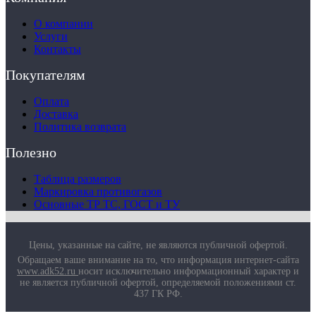
Маркировка противогазов
Основные ТР ТС, ГОСТ и ТУ
О компании
Контакты
Услуги
Контакты
Покупателям
Оплата
Доставка
Политика возврата
Полезно
Таблица размеров
Маркировка противогазов
Основные ТР ТС, ГОСТ и ТУ
Цены, указанные на сайте, не являются публичной офертой.
Обращаем ваше внимание на то, что информация интернет-сайта
www.adk52.ru
носит исключительно информационный характер и
не является публичной офертой, определяемой положениями ст.
437 ГК РФ.