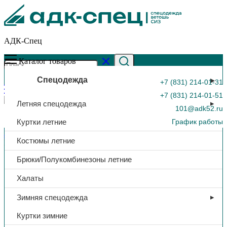
АДК-Спец
Каталог товаров
Спецодежда
+7 (831) 214-01-31
+7 (831) 214-01-51
Летняя спецодежда
101@adk52.ru
Куртки летние
График работы
Главная страница
»
Каталог
»
Крем для рук «Бархатные
Костюмы летние
ручки», защитный 80 мл.
0
Брюки/Полукомбинезоны летние
Халаты
Зимняя спецодежда
Куртки зимние