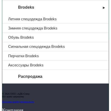
Brodeks
Летняя спецодежда Brodeks
Зимняя спецодежда Brodeks
Вы недавно смотрели
Обувь Brodeks
Контакты
Сигнальная спецодежда Brodeks
Перчатки Brodeks
+7 (831) 214-01-31
Аксессуары Brodeks
+7 (831) 214-01-51
Распродажа
101@adk52.ru
О компании
Услуги
© 2026 ООО «АДК-Спец»
Все права защищены
Доставка
Политика конфиденциальности
Полезная информация
Таблица размеров
Компания