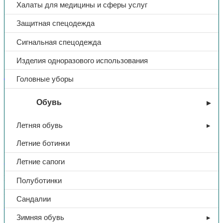
Халаты для медицины и сферы услуг
Защитная спецодежда
Сигнальная спецодежда
Изделия одноразового использования
Дерматологические средства защиты
Головные уборы
Крем для рук «Бархатные
Обувь
ручки», защитный 80 мл.
Летняя обувь
Летние ботинки
116,00
₽
Летние сапоги
В избранное
Категории:
Дерматологические средства защиты
,
СИЗ
Полуботинки
Поделиться:
Поделиться в Telegram
Поделиться в
Сандалии
Whatsapp
Поделиться в Ok
Поделиться в Vk
Зимняя обувь
Описание