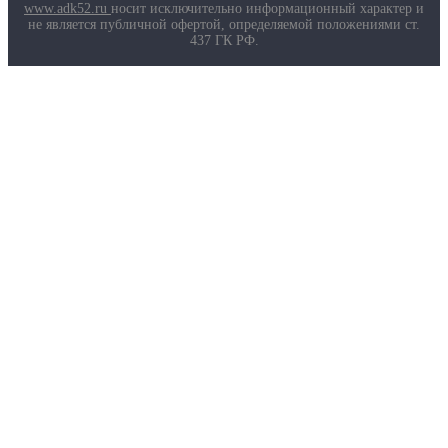
Маркировка противогазов
www.adk52.ru
носит исключительно информационный характер и
Основные ТР ТС, ГОСТ и ТУ
не является публичной офертой, определяемой положениями ст.
Контакты
437 ГК РФ.
О компании
Услуги
Доставка
Полезная информация
Таблица размеров
Маркировка противогазов
Основные ТР ТС, ГОСТ и ТУ
Контакты
© 2026 ООО
«AДК-Спец».
Политика конфиденциальности
Авторизация