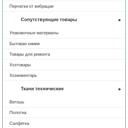
Перчатки от вибрации
Сопутствующие товары
Упаковочные материалы
Бытовая химия
Вы недавно смотрели
Товары для ремонта
Хозтовары
Контакты
Хозинвентарь
Ткани технические
+7 (831) 214-01-31
+7 (831) 214-01-51
Ветошь
101@adk52.ru
Полотна
Салфетка