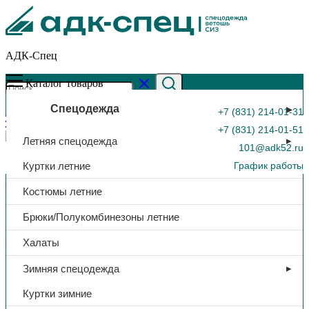
АДК-Спец
Каталог товаров
Спецодежда
+7 (831) 214-01-31
+7 (831) 214-01-51
Летняя спецодежда
101@adk52.ru
Куртки летние
График работы
Главная страница
»
Каталог
»
Респиратор «РУССИЗ 122»,
Костюмы летние
FFP2, с клапаном
0
Брюки/Полукомбинезоны летние
СИЗ
Халаты
Респиратор «РУССИЗ 122»,
Зимняя спецодежда
FFP2, с клапаном
Куртки зимние