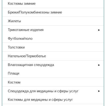
Костюмы зимние
В избранное
Брюки/Полукомбинезоны зимние
Категории:
СИЗ
,
Средства защиты дыхания
Жилеты
Поделиться:
Поделиться в Telegram
Поделиться в
Whatsapp
Поделиться в Ok
Поделиться в Vk
Трикотажные изделия
Доп. информация
Футболки/поло
Толстовки
Тип
Респиратор
Нательное/Термобелье
Тип респиратора
складной
Влагозащитная спецодежда
Плащи
Класс фильтрующей эффективности
FFP2
Костюм
Наличие клапана
Да
Спецодежда для медицины и сферы услуг
Название
РУССИЗ 122
Костюмы для медицины и сферы услуг