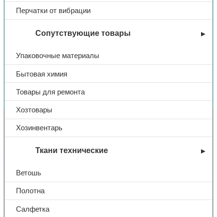
Перчатки от вибрации
Сопутствующие товары
Упаковочные материалы
Бытовая химия
Вы недавно смотрели
Товары для ремонта
Хозтовары
Контакты
Хозинвентарь
Ткани технические
+7 (831) 214-01-31
+7 (831) 214-01-51
Ветошь
101@adk52.ru
Полотна
Салфетка