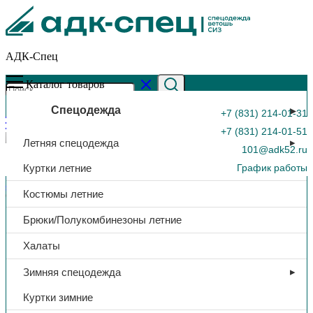
АДК-Спец
Каталог товаров
Спецодежда
+7 (831) 214-01-31
+7 (831) 214-01-51
Летняя спецодежда
101@adk52.ru
Куртки летние
График работы
Главная страница
»
Каталог
»
Каска защитная «Юнона»,
Костюмы летние
оранжевый
0
Брюки/Полукомбинезоны летние
Халаты
Зимняя спецодежда
Куртки зимние