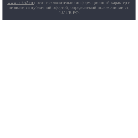
Маркировка противогазов
www.adk52.ru
носит исключительно информационный характер и
Основные ТР ТС, ГОСТ и ТУ
не является публичной офертой, определяемой положениями ст.
Контакты
437 ГК РФ.
О компании
Услуги
Доставка
Полезная информация
Таблица размеров
Маркировка противогазов
Основные ТР ТС, ГОСТ и ТУ
Контакты
© 2026 ООО
«AДК-Спец».
Политика конфиденциальности
Авторизация