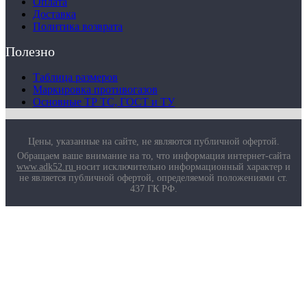
Оплата
Доставка
Политика возврата
Полезно
Таблица размеров
Маркировка противогазов
Основные ТР ТС, ГОСТ и ТУ
Цены, указанные на сайте, не являются публичной офертой.
Обращаем ваше внимание на то, что информация интернет-сайта
www.adk52.ru
носит исключительно информационный характер и
не является публичной офертой, определяемой положениями ст.
437 ГК РФ.
О компании
Услуги