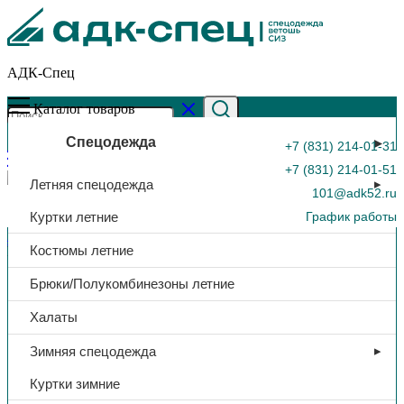
АДК-Спец
Каталог товаров
Спецодежда
+7 (831) 214-01-31
+7 (831) 214-01-51
Летняя спецодежда
101@adk52.ru
Куртки летние
График работы
Главная страница
»
Каталог
»
Каскетка защитная «РОСОМЗ™
Костюмы летние
RZ FavoriT CAP», синий, арт. 95518
0
Брюки/Полукомбинезоны летние
Халаты
Зимняя спецодежда
Куртки зимние