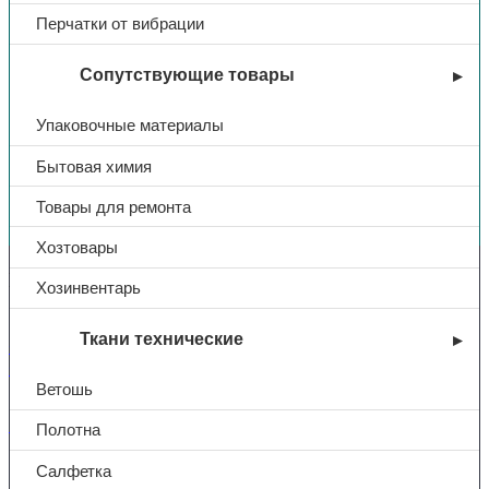
Перчатки от вибрации
Сопутствующие товары
Упаковочные материалы
Бытовая химия
Вы недавно смотрели
Товары для ремонта
Хозтовары
Контакты
Хозинвентарь
Ткани технические
+7 (831) 214-01-31
+7 (831) 214-01-51
Ветошь
101@adk52.ru
Полотна
Салфетка