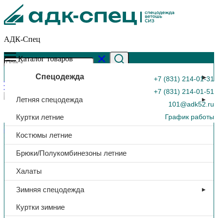
АДК-Спец
Каталог товаров
Спецодежда
+7 (831) 214-01-31
+7 (831) 214-01-51
Летняя спецодежда
101@adk52.ru
Куртки летние
График работы
Главная страница
»
Каталог
»
Щиток защитный «КБТ
Костюмы летние
ВИЗИОН TITAN», арт. 04380
0
Брюки/Полукомбинезоны летние
Халаты
Зимняя спецодежда
Куртки зимние