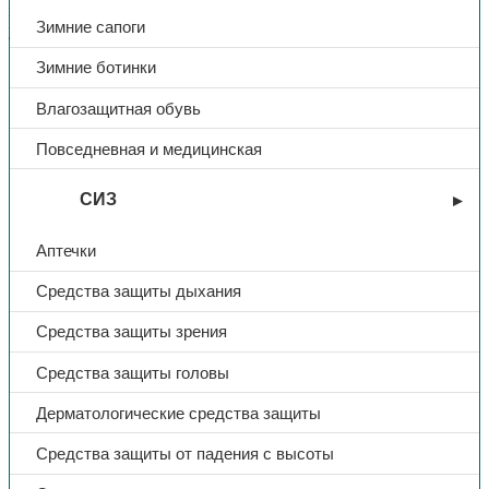
винта и гайки, увеличивающих срок эксплуатации щитка в
Зимние сапоги
условиях повышенных температур.
Зимние ботинки
Тип
Щиток защитный
Влагозащитная обувь
Название
КБТ ВИЗИОН TITAN
Повседневная и медицинская
СИЗ
Тип крепления
крепление на каску
Аптечки
Средства защиты дыхания
Средства защиты зрения
Средства защиты головы
Дерматологические средства защиты
Средства защиты от падения с высоты