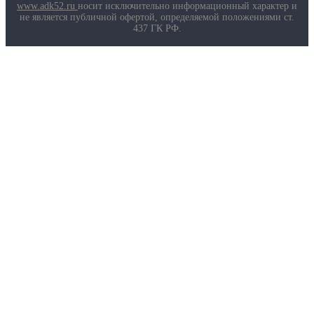
Маркировка противогазов
www.adk52.ru
носит исключительно информационный характер и
Основные ТР ТС, ГОСТ и ТУ
не является публичной офертой, определяемой положениями ст.
Контакты
437 ГК РФ.
О компании
Услуги
Доставка
Полезная информация
Таблица размеров
Маркировка противогазов
Основные ТР ТС, ГОСТ и ТУ
Контакты
© 2026 ООО
«AДК-Спец».
Политика конфиденциальности
Авторизация