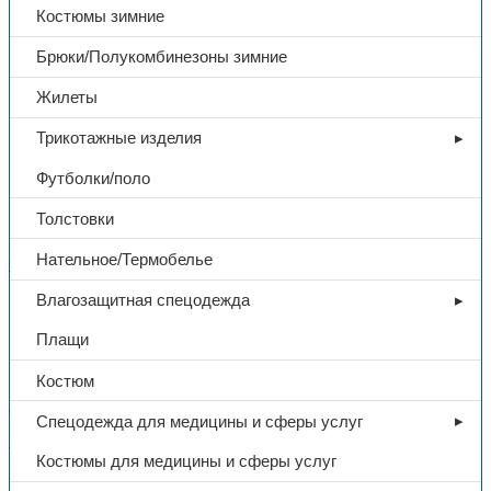
Костюмы зимние
Брюки/Полукомбинезоны зимние
Жилеты
Трикотажные изделия
Футболки/поло
Толстовки
Нательное/Термобелье
СИЗ
Влагозащитная спецодежда
Щиток защитный «КБТ
Плащи
ВИЗИОН TITAN», арт. 04380
Костюм
Спецодежда для медицины и сферы услуг
В избранное
Артикул:
04380
Категории:
СИЗ
,
Средства защиты головы
Костюмы для медицины и сферы услуг
Поделиться:
Поделиться в Telegram
Поделиться в