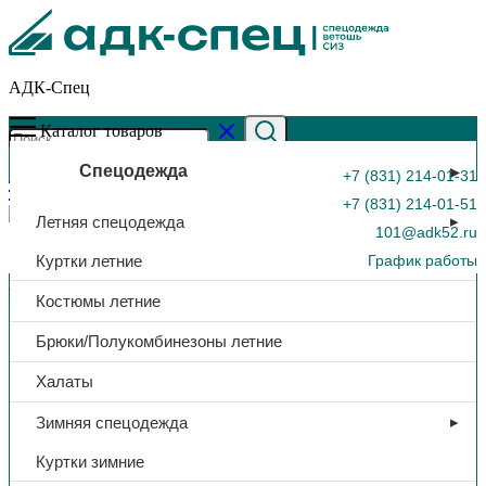
АДК-Спец
Каталог товаров
Спецодежда
+7 (831) 214-01-31
+7 (831) 214-01-51
Летняя спецодежда
101@adk52.ru
Куртки летние
График работы
Главная страница
»
Каталог
»
Строп аБд+Кс
Костюмы летние
0
Брюки/Полукомбинезоны летние
Халаты
Зимняя спецодежда
Куртки зимние