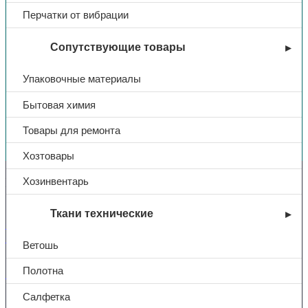
Перчатки от вибрации
Сопутствующие товары
Упаковочные материалы
Бытовая химия
Товары для ремонта
Вы недавно смотрели
Хозтовары
Контакты
Хозинвентарь
Ткани технические
+7 (831) 214-01-31
+7 (831) 214-01-51
Ветошь
Полотна
101@adk52.ru
Салфетка