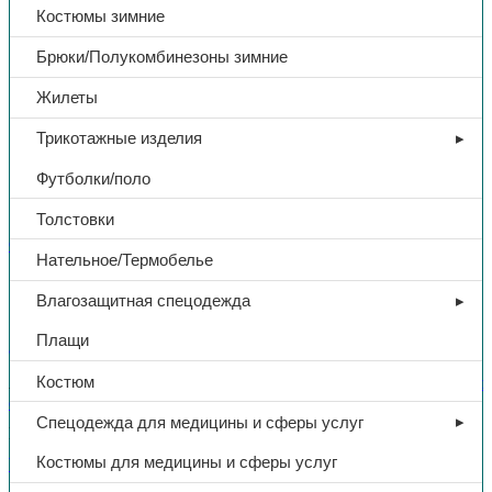
Костюмы зимние
Брюки/Полукомбинезоны зимние
Жилеты
Трикотажные изделия
Футболки/поло
Толстовки
СИЗ
Нательное/Термобелье
Строп аБд+Кс
Влагозащитная спецодежда
Плащи
В избранное
Костюм
Артикул:
аБд+Кс
Категории:
СИЗ
,
Средства защиты от падения
с высоты
Спецодежда для медицины и сферы услуг
Поделиться:
Поделиться в Telegram
Поделиться в
Костюмы для медицины и сферы услуг
Whatsapp
Поделиться в Ok
Поделиться в Vk