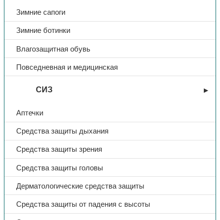
Металлический трос в ПВХ
Зимние сапоги
Материал стропа
оболочке
Зимние ботинки
Температурный
— 40 до + 50º С
Влагозащитная обувь
диапазон
Повседневная и медицинская
Статическая прочность
15 кН
СИЗ
Вес
1,7 кг
Аптечки
Раскрытие карабина/ов
2х55 мм и 10 мм
Средства защиты дыхания
Средства защиты зрения
Средства защиты головы
Дерматологические средства защиты
Средства защиты от падения с высоты