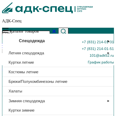
АДК-Спец
Каталог товаров
Спецодежда
+7 (831) 214-01-31
+7 (831) 214-01-51
Летняя спецодежда
101@adk52.ru
Куртки летние
График работы
Главная страница
»
Каталог
»
Беруши «Руссиз 110», 37 дБ, со
Костюмы летние
шнурком, арт. 110
0
Брюки/Полукомбинезоны летние
Халаты
Зимняя спецодежда
Куртки зимние