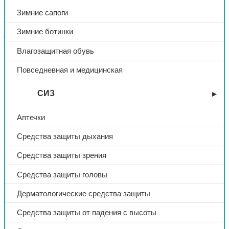
Зимние сапоги
Зимние ботинки
СИЗ
Влагозащитная обувь
Беруши «Руссиз 110», 37 дБ, со
Повседневная и медицинская
шнурком, арт. 110
СИЗ
38,00
₽
Аптечки
В избранное
Средства защиты дыхания
Противошумные вкладыши РусСиз 110 конической формы
изготовлены из мягкого гипоаллергенного пористого
Средства защиты зрения
материала. Эффективно снижают уровень шума до 37 дБ.
Гладкая грязеотталкивающая поверхность повышает
Средства защиты головы
гигиеничность, вкладыши быстро расправляются и надёжно
адаптируются к форме слухового канала. Соединительный
Дерматологические средства защиты
шнурок предотвращает утерю.
Средства защиты от падения с высоты
Артикул:
110
Категории:
СИЗ
,
Средства защиты слуха