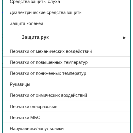
Средства защиты слуха
Поделиться:
Поделиться в Telegram
Поделиться в
Whatsapp
Поделиться в Ok
Поделиться в Vk
Диэлектрические средства защиты
Описание
Защита коленей
Доп. информация
Противошумные вкладыши РусСиз 110 конической формы
Защита рук
изготовлены из мягкого гипоаллергенного пористого
материала. Эффективно снижают уровень шума до 37 дБ.
Перчатки от механических воздействий
Гладкая грязеотталкивающая поверхность повышает
гигиеничность, вкладыши быстро расправляются и надёжно
Перчатки от повышенных температур
адаптируются к форме слухового канала. Соединительный
шнурок предотвращает утерю.
Перчатки от пониженных температур
Тип
Беруши
Рукавицы
Перчатки от химических воздействий
Название
Руссиз 110
Перчатки одноразовые
Акустическая эффективность до
37 дБ
Перчатки МБС
Нарукавники/напульсники
Кратность использования
одноразовый