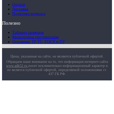
Оплата
Доставка
Политика возврата
Полезно
Таблица размеров
Маркировка противогазов
Основные ТР ТС, ГОСТ и ТУ
Цены, указанные на сайте, не являются публичной офертой.
Обращаем ваше внимание на то, что информация интернет-сайта
www.adk52.ru
носит исключительно информационный характер и
не является публичной офертой, определяемой положениями ст.
437 ГК РФ.
О компании
Услуги