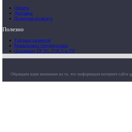
Оплата
Доставка
Политика возврата
Полезно
Таблица размеров
Маркировка противогазов
Основные ТР ТС, ГОСТ и ТУ
Обращаем ваше внимание на то, что информация интернет-сайта
w
О компании
Услуги
Доставка
Полезная информация