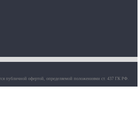
тся публичной офертой, определяемой положениями ст. 437 ГК РФ.