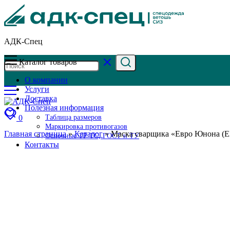
АДК-Спец
Каталог товаров
О компании
Услуги
Доставка
Полезная информация
0
Таблица размеров
Маркировка противогазов
Главная страница
»
Каталог
»
Маска сварщика «Евро Юнона (
Основные ТР ТС, ГОСТ и ТУ
Контакты