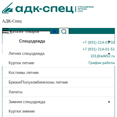
АДК-Спец
Каталог товаров
Спецодежда
+7 (831) 214-01-31
+7 (831) 214-01-51
Летняя спецодежда
101@adk52.ru
Куртки летние
График работы
Главная страница
»
Каталог
»
Очки защитные «О35 ВИЗИОН
Костюмы летние
super (5 PC) «, открытые, темно-зеленый
0
Брюки/Полукомбинезоны летние
СИЗ
Халаты
Очки защитные «О35 ВИЗИОН
Зимняя спецодежда
super (5 PC) «, открытые,
Куртки зимние