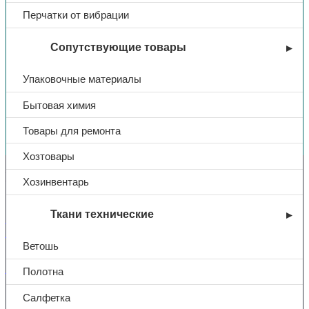
Перчатки от вибрации
Сопутствующие товары
Упаковочные материалы
Бытовая химия
Вы недавно смотрели
Товары для ремонта
Хозтовары
Контакты
Хозинвентарь
Ткани технические
+7 (831) 214-01-31
+7 (831) 214-01-51
Ветошь
101@adk52.ru
Полотна
Салфетка