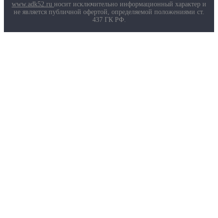
Маркировка противогазов
www.adk52.ru
носит исключительно информационный характер и
Основные ТР ТС, ГОСТ и ТУ
не является публичной офертой, определяемой положениями ст.
Контакты
437 ГК РФ.
О компании
Услуги
Доставка
Полезная информация
Таблица размеров
Маркировка противогазов
Основные ТР ТС, ГОСТ и ТУ
Контакты
© 2026 ООО
«AДК-Спец».
Политика конфиденциальности
Авторизация