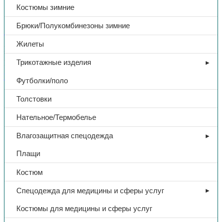
темно-зеленый
Костюмы зимние
Брюки/Полукомбинезоны зимние
В избранное
Жилеты
Категории:
СИЗ
,
Средства защиты зрения
Трикотажные изделия
Поделиться:
Поделиться в Telegram
Поделиться в
Whatsapp
Поделиться в Ok
Поделиться в Vk
Футболки/поло
Доп. информация
Толстовки
Нательное/Термобелье
Тип
Очки защитные
Влагозащитная спецодежда
Название
О35 ВИЗИОН super (5 PC)
Плащи
Костюм
Материал линзы
поликарбонат
Спецодежда для медицины и сферы услуг
Цвет линзы
темно-зеленый
Костюмы для медицины и сферы услуг