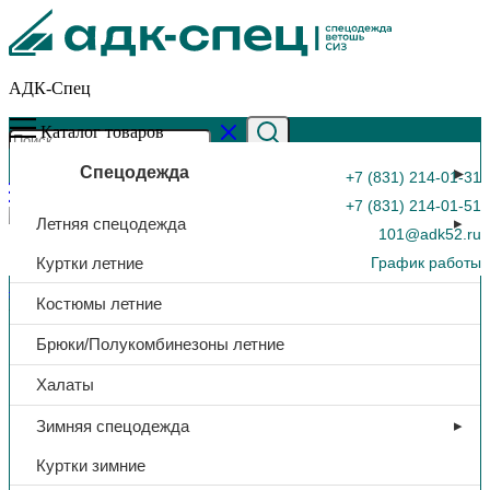
АДК-Спец
Каталог товаров
Спецодежда
+7 (831) 214-01-31
+7 (831) 214-01-51
Летняя спецодежда
101@adk52.ru
Куртки летние
График работы
Главная страница
»
Каталог
»
Очки защитные «ЗН11
Костюмы летние
PANORAMA», закрытые, прозрачный, арт. 21111
0
Брюки/Полукомбинезоны летние
Халаты
Зимняя спецодежда
Куртки зимние