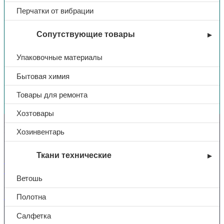
Перчатки от вибрации
Сопутствующие товары
Упаковочные материалы
Бытовая химия
Товары для ремонта
Вы недавно смотрели
Хозтовары
Контакты
Хозинвентарь
Ткани технические
+7 (831) 214-01-31
+7 (831) 214-01-51
Ветошь
101@adk52.ru
Полотна
Салфетка