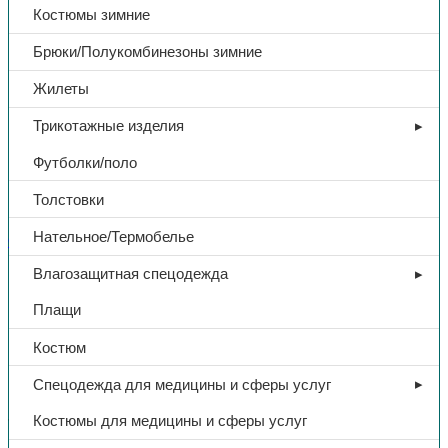
Костюмы зимние
Брюки/Полукомбинезоны зимние
Жилеты
Трикотажные изделия
Футболки/поло
Толстовки
Нательное/Термобелье
СИЗ
Влагозащитная спецодежда
Очки защитные «ЗН11
Плащи
PANORAMA», закрытые,
Костюм
прозрачный, арт. 21111
Спецодежда для медицины и сферы услуг
377,00
₽
Костюмы для медицины и сферы услуг