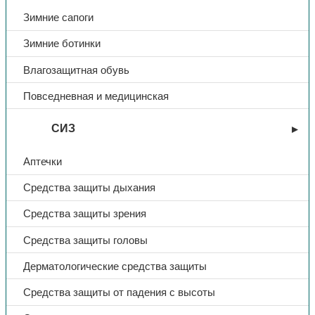
Зимние сапоги
Тип
Очки защитные
Зимние ботинки
Название
ЗН11 PANORAMA
Влагозащитная обувь
Повседневная и медицинская
Материал линзы
поликарбонат
СИЗ
Цвет линзы
прозрачный
Аптечки
Тип очков
закрытые
Средства защиты дыхания
Артикул
21111
Средства защиты зрения
Средства защиты головы
Дерматологические средства защиты
Средства защиты от падения с высоты