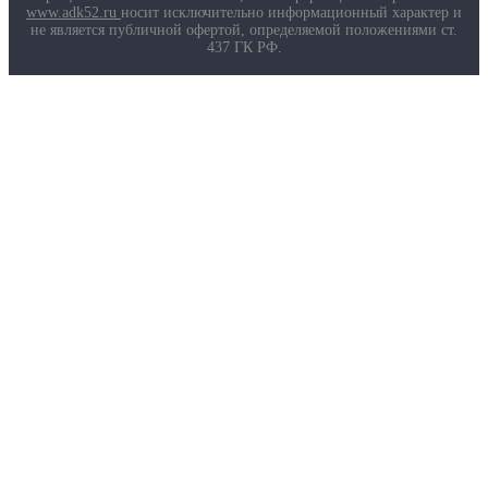
Маркировка противогазов
www.adk52.ru
носит исключительно информационный характер и
Основные ТР ТС, ГОСТ и ТУ
не является публичной офертой, определяемой положениями ст.
Контакты
437 ГК РФ.
О компании
Услуги
Доставка
Полезная информация
Таблица размеров
Маркировка противогазов
Основные ТР ТС, ГОСТ и ТУ
Контакты
© 2026 ООО
«AДК-Спец».
Политика конфиденциальности
Авторизация