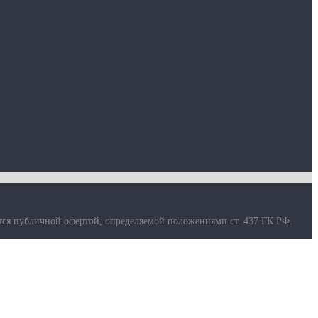
тся публичной офертой, определяемой положениями ст. 437 ГК РФ.