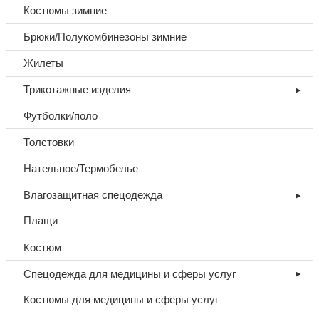
Костюмы зимние
Брюки/Полукомбинезоны зимние
Жилеты
Трикотажные изделия
Футболки/поло
Толстовки
Защита коленей
Нательное/Термобелье
Наколенники-вкладыши ЭВА
Влагозащитная спецодежда
Плащи
456,00
₽
Костюм
В избранное
Спецодежда для медицины и сферы услуг
Категории:
Защита коленей
,
СИЗ
Поделиться:
Поделиться в Telegram
Поделиться в
Костюмы для медицины и сферы услуг
Whatsapp
Поделиться в Ok
Поделиться в Vk