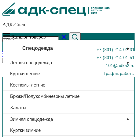
АДК-Спец
Каталог товаров
Спецодежда
+7 (831) 214-01-31
+7 (831) 214-01-51
Летняя спецодежда
101@adk52.ru
Куртки летние
График работы
Главная страница
»
Каталог
»
Наколенники-вкладыши ЭВА
Костюмы летние
0
Брюки/Полукомбинезоны летние
Халаты
Зимняя спецодежда
Куртки зимние