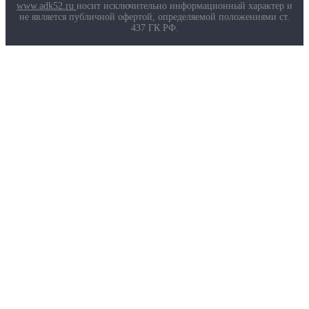
Маркировка противогазов
www.adk52.ru
носит исключительно информационный характер и
Основные ТР ТС, ГОСТ и ТУ
не является публичной офертой, определяемой положениями ст.
Контакты
437 ГК РФ.
О компании
Услуги
Доставка
Полезная информация
Таблица размеров
Маркировка противогазов
Основные ТР ТС, ГОСТ и ТУ
Контакты
© 2026 ООО
«AДК-Спец».
Политика конфиденциальности
Авторизация