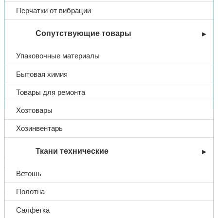
Перчатки от вибрации
Сопутствующие товары
Упаковочные материалы
Бытовая химия
Вы недавно смотрели
Товары для ремонта
Хозтовары
Контакты
Хозинвентарь
Ткани технические
+7 (831) 214-01-31
+7 (831) 214-01-51
Ветошь
101@adk52.ru
Полотна
Салфетка