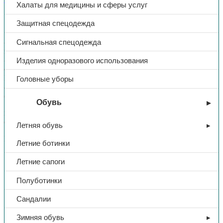
Халаты для медицины и сферы услуг
Описание
Защитная спецодежда
Доп. информация
Сигнальная спецодежда
-вкладыши предназначены для защиты коленей при работе на
плоском полу
-вставлять в карманы для амортизационных вкладышей
Изделия одноразового использования
структурной стороной наружу.
Важно:
Головные уборы
-не предназначены для защиты от острых предметов
(например, колотых камней)
Обувь
не могут предупредить появление у рабочих медицинских
осложнений, если они работают на коленях долгое время.
Летняя обувь
Высота/ширина/толщина: 220х130х10мм
Летние ботинки
Летние сапоги
Тип
Наколенники
Полуботинки
Материал
ЭВА
Сандалии
Зимняя обувь