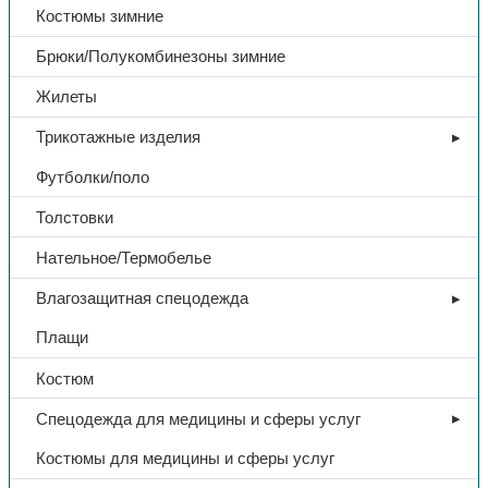
Костюмы зимние
Брюки/Полукомбинезоны зимние
Жилеты
Трикотажные изделия
Футболки/поло
Толстовки
Нательное/Термобелье
Бытовая химия
Влагозащитная спецодежда
Средство чистящее «НИКА»,
Плащи
универсальный, порошок 550
Костюм
гр.
Спецодежда для медицины и сферы услуг
164,00
₽
Костюмы для медицины и сферы услуг