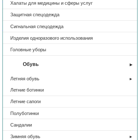
Халаты для медицины и сферы услуг
В избранное
Категории:
Бытовая химия
,
Сопутствующие товары
Защитная спецодежда
Поделиться:
Поделиться в Telegram
Поделиться в
Сигнальная спецодежда
Whatsapp
Поделиться в Ok
Поделиться в Vk
Изделия одноразового использования
Доп. информация
Головные уборы
Тип
Средство чистящее
Обувь
Название
НИКА
Летняя обувь
Свойства
универсальный
Летние ботинки
Летние сапоги
Форма выпуска
порошок
Полуботинки
Вес, кг
0,55
Сандалии
Зимняя обувь