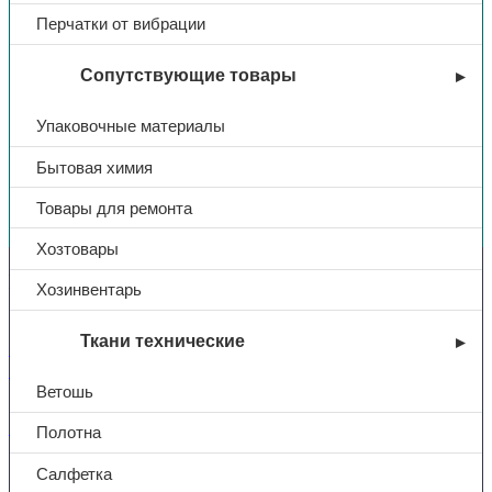
Перчатки от вибрации
Сопутствующие товары
Упаковочные материалы
Бытовая химия
Вы недавно смотрели
Товары для ремонта
Хозтовары
Контакты
Хозинвентарь
Ткани технические
+7 (831) 214-01-31
+7 (831) 214-01-51
Ветошь
101@adk52.ru
Полотна
Салфетка