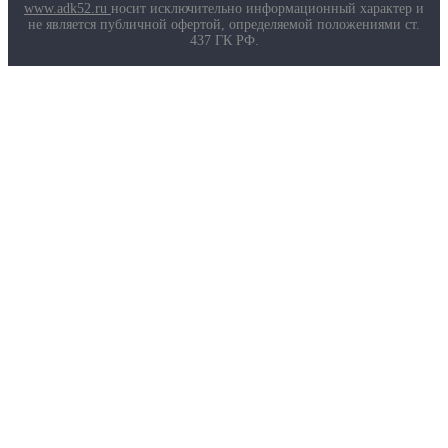
Маркировка противогазов
www.adk52.ru
носит исключительно информационный характер и
Основные ТР ТС, ГОСТ и ТУ
не является публичной офертой, определяемой положениями ст.
Контакты
437 ГК РФ.
О компании
Услуги
Доставка
Полезная информация
Таблица размеров
Маркировка противогазов
Основные ТР ТС, ГОСТ и ТУ
Контакты
© 2026 ООО
«AДК-Спец».
Политика конфиденциальности
Авторизация