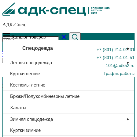
АДК-Спец
Каталог товаров
Спецодежда
+7 (831) 214-01-31
+7 (831) 214-01-51
Летняя спецодежда
101@adk52.ru
Куртки летние
График работы
Главная страница
»
Каталог
»
Средство чистящее «НИКА»,
Костюмы летние
универсальный, порошок 550 гр.
0
Брюки/Полукомбинезоны летние
Халаты
Зимняя спецодежда
Куртки зимние