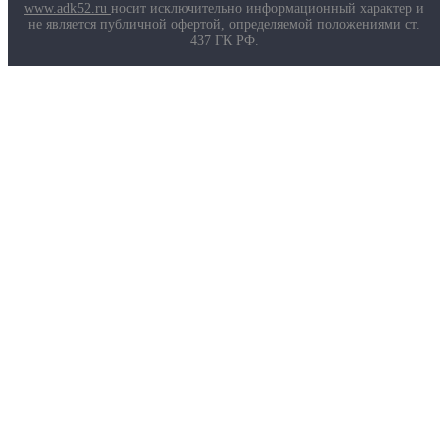
Маркировка противогазов
www.adk52.ru
носит исключительно информационный характер и
Основные ТР ТС, ГОСТ и ТУ
не является публичной офертой, определяемой положениями ст.
Контакты
437 ГК РФ.
О компании
Услуги
Доставка
Полезная информация
Таблица размеров
Маркировка противогазов
Основные ТР ТС, ГОСТ и ТУ
Контакты
© 2026 ООО
«AДК-Спец».
Политика конфиденциальности
Авторизация