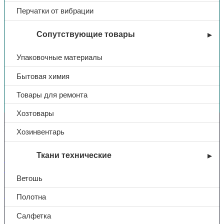
Перчатки от вибрации
Сопутствующие товары
Упаковочные материалы
Бытовая химия
Вы недавно смотрели
Товары для ремонта
Хозтовары
Контакты
Хозинвентарь
Ткани технические
+7 (831) 214-01-31
+7 (831) 214-01-51
Ветошь
101@adk52.ru
Полотна
Салфетка