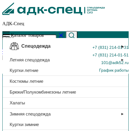
АДК-Спец
Каталог товаров
Спецодежда
+7 (831) 214-01-31
+7 (831) 214-01-51
Летняя спецодежда
101@adk52.ru
Куртки летние
График работы
Главная страница
»
Каталог
»
Средство чистящее «Санокс WC
Костюмы летние
Ультра», гель 1,1 л.
0
Брюки/Полукомбинезоны летние
Халаты
Зимняя спецодежда
Куртки зимние