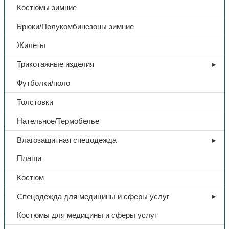
Костюмы зимние
Брюки/Полукомбинезоны зимние
Жилеты
Трикотажные изделия
Футболки/поло
Толстовки
Нательное/Термобелье
Бытовая химия
Влагозащитная спецодежда
Средство чистящее «Санокс
Плащи
WC Ультра», гель 1,1 л.
Костюм
263,00
₽
Спецодежда для медицины и сферы услуг
Костюмы для медицины и сферы услуг
В избранное
Категории:
Бытовая химия
,
Сопутствующие товары