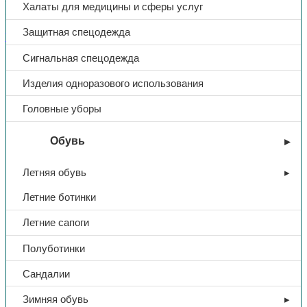
Халаты для медицины и сферы услуг
Поделиться:
Поделиться в Telegram
Поделиться в
Защитная спецодежда
Whatsapp
Поделиться в Ok
Поделиться в Vk
Сигнальная спецодежда
Доп. информация
Изделия одноразового использования
Тип
Средство чистящее
Головные уборы
Название
Санокс WC Ультра
Обувь
Форма выпуска
гель
Летняя обувь
Летние ботинки
Объем, л
1,1
Летние сапоги
Полуботинки
Сандалии
Зимняя обувь