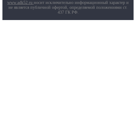
Маркировка противогазов
www.adk52.ru
носит исключительно информационный характер и
Основные ТР ТС, ГОСТ и ТУ
не является публичной офертой, определяемой положениями ст.
Контакты
437 ГК РФ.
О компании
Услуги
Доставка
Полезная информация
Таблица размеров
Маркировка противогазов
Основные ТР ТС, ГОСТ и ТУ
Контакты
© 2026 ООО
«AДК-Спец».
Политика конфиденциальности
Авторизация