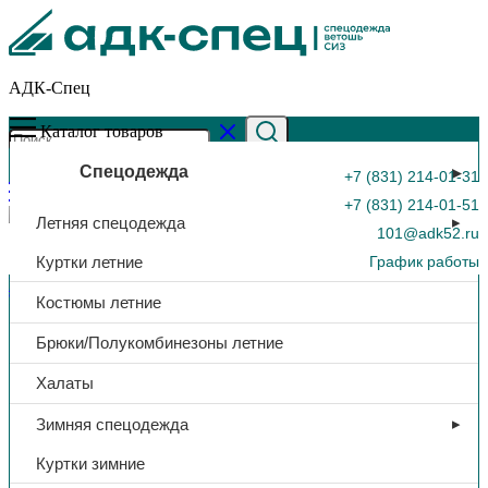
АДК-Спец
Каталог товаров
Спецодежда
+7 (831) 214-01-31
+7 (831) 214-01-51
Летняя спецодежда
101@adk52.ru
Куртки летние
График работы
Главная страница
»
Каталог
»
Средство чистящее
Костюмы летние
«СКАМВОН», порошок 500 гр.
0
Брюки/Полукомбинезоны летние
Халаты
Зимняя спецодежда
Куртки зимние