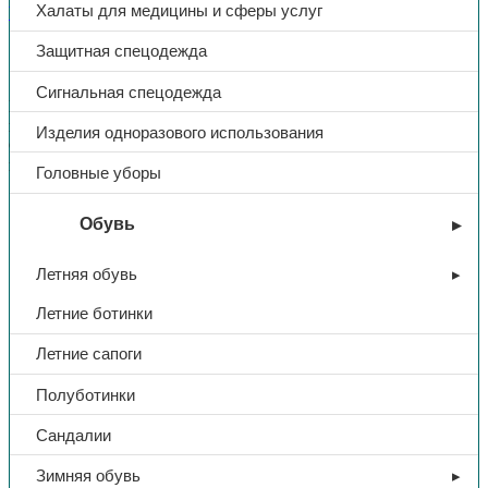
Халаты для медицины и сферы услуг
Whatsapp
Поделиться в Ok
Поделиться в Vk
Описание
Защитная спецодежда
Доп. информация
Сигнальная спецодежда
Не оставляет на посуде разводов. Эффективно удаляет с
посуды все виды традиционных загрязнений. Смягчает воду.
Изделия одноразового использования
Обеспечивает защиту стекла от помутнения. Сохраняет блеск
металлической посуды.
Головные уборы
Тип
Средство чистящее
Обувь
Летняя обувь
Название
СКАМВОН
Летние ботинки
Форма выпуска
порошок
Летние сапоги
Полуботинки
Вес, кг
0,5
Сандалии
Зимняя обувь