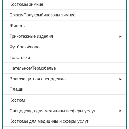
Костюмы зимние
Брюки/Полукомбинезоны зимние
Жилеты
Трикотажные изделия
Футболки/поло
Толстовки
Нательное/Термобелье
Бытовая химия
Влагозащитная спецодежда
Средство чистящее
Плащи
«СКАМВОН», порошок 500 гр.
Костюм
Спецодежда для медицины и сферы услуг
В избранное
Категории:
Бытовая химия
,
Сопутствующие товары
Костюмы для медицины и сферы услуг
Поделиться:
Поделиться в Telegram
Поделиться в