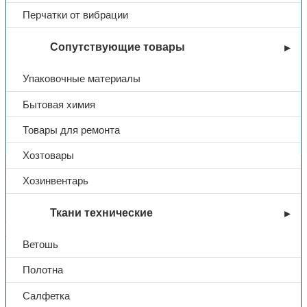
Перчатки от вибрации
Сопутствующие товары
Упаковочные материалы
Бытовая химия
Вы недавно смотрели
Товары для ремонта
Хозтовары
Контакты
Хозинвентарь
Ткани технические
+7 (831) 214-01-31
+7 (831) 214-01-51
Ветошь
101@adk52.ru
Полотна
Салфетка