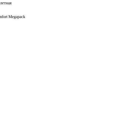
алетная
mfort Megapack