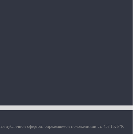
тся публичной офертой, определяемой положениями ст. 437 ГК РФ.