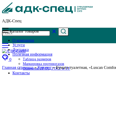
АДК-Спец
Каталог товаров
О компании
Услуги
Доставка
Полезная информация
0
Таблица размеров
Маркировка противогазов
Главная страница
»
Каталог
»
Бумага туалетная, «Luscan Comfort
Основные ТР ТС, ГОСТ и ТУ
Контакты