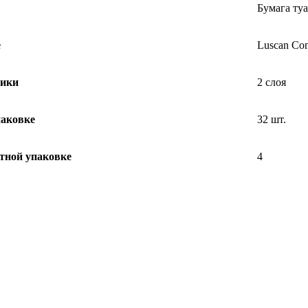
Бумага ту
е
Luscan Co
тики
2 слоя
паковке
32 шт.
тной упаковке
4