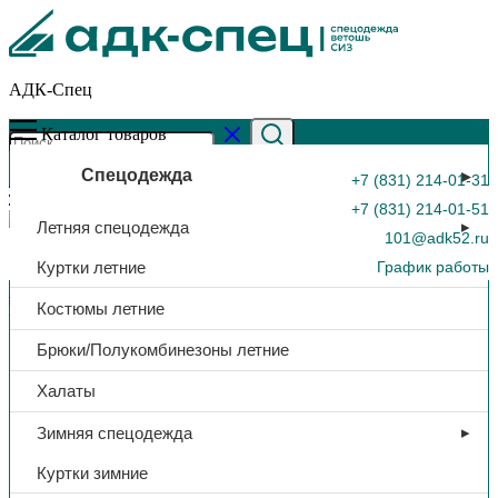
АДК-Спец
Каталог товаров
Спецодежда
+7 (831) 214-01-31
+7 (831) 214-01-51
Летняя спецодежда
101@adk52.ru
Куртки летние
График работы
Главная страница
»
Каталог
»
Губка для посуды «Master
Костюмы летние
FRESH bubble black», в уп. 5 шт.
0
Брюки/Полукомбинезоны летние
Халаты
Зимняя спецодежда
Куртки зимние