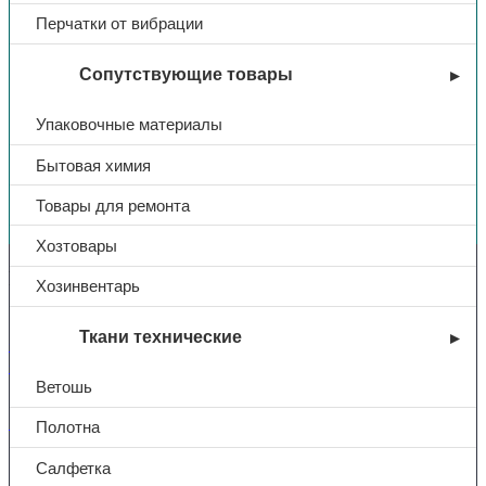
Перчатки от вибрации
Сопутствующие товары
Упаковочные материалы
Бытовая химия
Вы недавно смотрели
Товары для ремонта
Хозтовары
Контакты
Хозинвентарь
Ткани технические
+7 (831) 214-01-31
+7 (831) 214-01-51
Ветошь
101@adk52.ru
Полотна
Салфетка