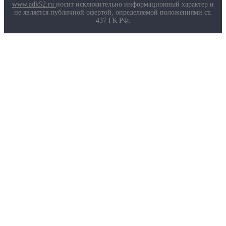
Маркировка противогазов
www.adk52.ru
носит исключительно информационный характер и
Основные ТР ТС, ГОСТ и ТУ
не является публичной офертой, определяемой положениями ст.
Контакты
437 ГК РФ.
О компании
Услуги
Доставка
Полезная информация
Таблица размеров
Маркировка противогазов
Основные ТР ТС, ГОСТ и ТУ
Контакты
© 2026 ООО
«AДК-Спец».
Политика конфиденциальности
Авторизация