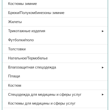
Костюмы зимние
Брюки/Полукомбинезоны зимние
Жилеты
Трикотажные изделия
Футболки/поло
Толстовки
Нательное/Термобелье
Сопутствующие товары
Влагозащитная спецодежда
Губка для посуды «Master
Плащи
FRESH bubble black», в уп. 5
Костюм
шт.
Спецодежда для медицины и сферы услуг
68,00
₽
Костюмы для медицины и сферы услуг