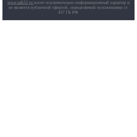
Маркировка противогазов
www.adk52.ru
носит исключительно информационный характер и
Основные ТР ТС, ГОСТ и ТУ
не является публичной офертой, определяемой положениями ст.
Контакты
437 ГК РФ.
О компании
Услуги
Доставка
Полезная информация
Таблица размеров
Маркировка противогазов
Основные ТР ТС, ГОСТ и ТУ
Контакты
© 2026 ООО
«AДК-Спец».
Политика конфиденциальности
Авторизация