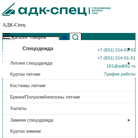
АДК-Спец
Каталог товаров
Спецодежда
+7 (831) 214-01-31
+7 (831) 214-01-51
Летняя спецодежда
101@adk52.ru
Куртки летние
График работы
Главная страница
»
Каталог
»
Мешок, 55*95, п/п, зеленый
Костюмы летние
0
Брюки/Полукомбинезоны летние
Халаты
Зимняя спецодежда
Куртки зимние