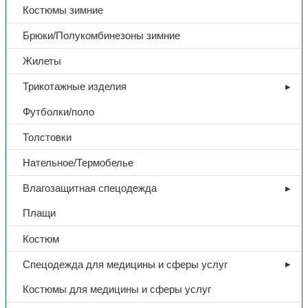
Костюмы зимние
Брюки/Полукомбинезоны зимние
Жилеты
Трикотажные изделия
Футболки/поло
Толстовки
Сопутствующие товары
Нательное/Термобелье
Мешок, 55*95, п/п, зеленый
Влагозащитная спецодежда
Плащи
13,80
₽
Костюм
В избранное
Спецодежда для медицины и сферы услуг
Категории:
Сопутствующие товары
,
Хозтовары
Поделиться:
Поделиться в Telegram
Поделиться в
Костюмы для медицины и сферы услуг
Whatsapp
Поделиться в Ok
Поделиться в Vk