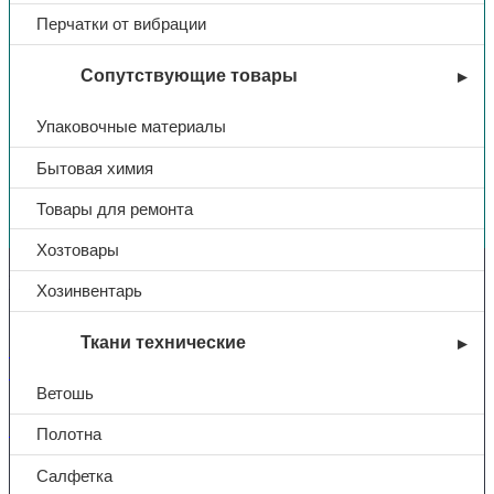
Перчатки от вибрации
Сопутствующие товары
Упаковочные материалы
Бытовая химия
Вы недавно смотрели
Товары для ремонта
Хозтовары
Контакты
Хозинвентарь
Ткани технические
+7 (831) 214-01-31
+7 (831) 214-01-51
Ветошь
101@adk52.ru
Полотна
Салфетка