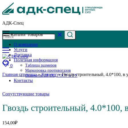
АДК-Спец
Каталог товаров
О компании
Услуги
Доставка
Полезная информация
0
Таблица размеров
Маркировка противогазов
Главная страница
»
Каталог
»
Гвоздь строительный, 4.0*100, в 
Основные ТР ТС, ГОСТ и ТУ
Контакты
Сопутствующие товары
Гвоздь строительный, 4.0*100, в
154,00
₽