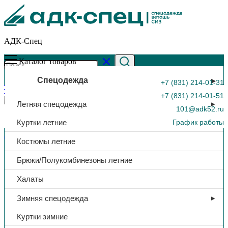
АДК-Спец
Каталог товаров
Спецодежда
+7 (831) 214-01-31
+7 (831) 214-01-51
Летняя спецодежда
101@adk52.ru
Куртки летние
График работы
Главная страница
»
Каталог
»
Скотч малярный, 48*40
Костюмы летние
0
Брюки/Полукомбинезоны летние
Халаты
Зимняя спецодежда
Куртки зимние