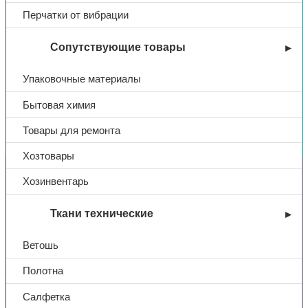
Перчатки от вибрации
Сопутствующие товары
Упаковочные материалы
Бытовая химия
Вы недавно смотрели
Товары для ремонта
Хозтовары
Контакты
Хозинвентарь
Ткани технические
+7 (831) 214-01-31
+7 (831) 214-01-51
Ветошь
101@adk52.ru
Полотна
Салфетка