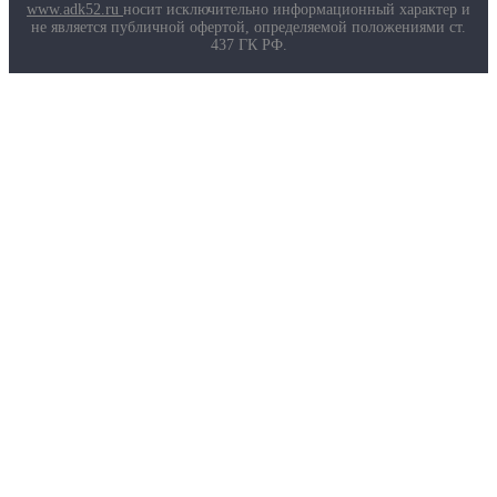
Маркировка противогазов
www.adk52.ru
носит исключительно информационный характер и
Основные ТР ТС, ГОСТ и ТУ
не является публичной офертой, определяемой положениями ст.
Контакты
437 ГК РФ.
О компании
Услуги
Доставка
Полезная информация
Таблица размеров
Маркировка противогазов
Основные ТР ТС, ГОСТ и ТУ
Контакты
© 2026 ООО
«AДК-Спец».
Политика конфиденциальности
Авторизация