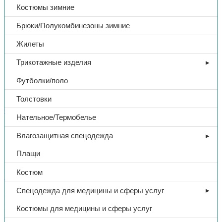
Костюмы зимние
Брюки/Полукомбинезоны зимние
Жилеты
Трикотажные изделия
Футболки/поло
Толстовки
Сопутствующие товары
Нательное/Термобелье
Скотч малярный, 48*40
Влагозащитная спецодежда
Плащи
160,00
₽
Костюм
В избранное
Спецодежда для медицины и сферы услуг
Категории:
Сопутствующие товары
,
Упаковочные материалы
Поделиться:
Поделиться в Telegram
Поделиться в
Костюмы для медицины и сферы услуг
Whatsapp
Поделиться в Ok
Поделиться в Vk