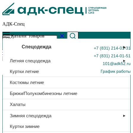
АДК-Спец
Каталог товаров
Спецодежда
+7 (831) 214-01-31
+7 (831) 214-01-51
Летняя спецодежда
101@adk52.ru
Куртки летние
График работы
Главная страница
»
Каталог
»
Бейсболка, тк. х/б, (хаки)
Костюмы летние
0
Брюки/Полукомбинезоны летние
Головные уборы
Халаты
Бейсболка, тк. х/б, (хаки)
Зимняя спецодежда
Куртки зимние
490,00
₽