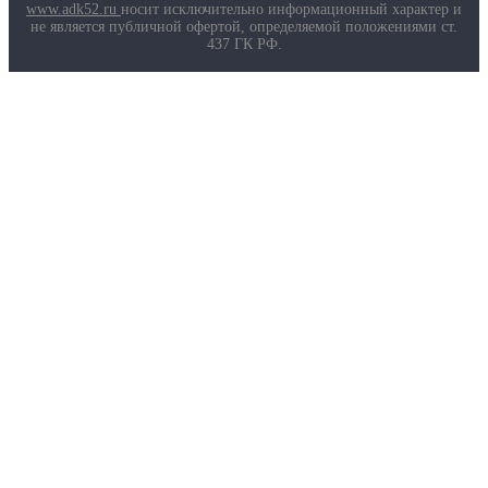
Маркировка противогазов
www.adk52.ru
носит исключительно информационный характер и
Основные ТР ТС, ГОСТ и ТУ
не является публичной офертой, определяемой положениями ст.
Контакты
437 ГК РФ.
О компании
Услуги
Доставка
Полезная информация
Таблица размеров
Маркировка противогазов
Основные ТР ТС, ГОСТ и ТУ
Контакты
© 2026 ООО
«AДК-Спец».
Политика конфиденциальности
Авторизация