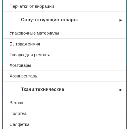
Перчатки от вибрации
Сопутствующие товары
Упаковочные материалы
Бытовая химия
Вы недавно смотрели
Товары для ремонта
Хозтовары
Контакты
Хозинвентарь
Ткани технические
+7 (831) 214-01-31
+7 (831) 214-01-51
Ветошь
101@adk52.ru
Полотна
Салфетка