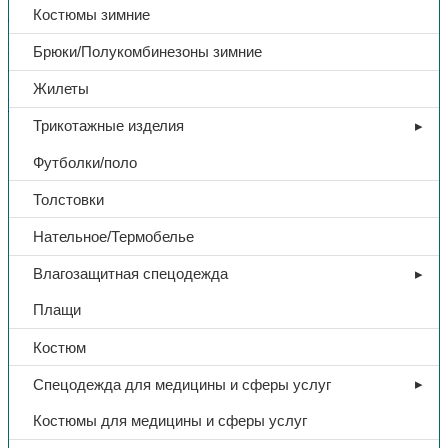
Костюмы зимние
В избранное
Категории:
Головные уборы
,
Спецодежда
Брюки/Полукомбинезоны зимние
Поделиться:
Поделиться в Telegram
Поделиться в
Жилеты
Whatsapp
Поделиться в Ok
Поделиться в Vk
Трикотажные изделия
Доп. информация
Футболки/поло
Тип
Бейсболка
Толстовки
Нательное/Термобелье
Ткань
х/б
Влагозащитная спецодежда
Цвет
хаки
Плащи
Костюм
Ручное назначение цен
Да
Спецодежда для медицины и сферы услуг
Костюмы для медицины и сферы услуг