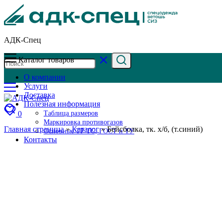
АДК-Спец
Каталог товаров
О компании
Услуги
Доставка
Полезная информация
0
Таблица размеров
Маркировка противогазов
Главная страница
»
Каталог
»
Бейсболка, тк. х/б, (т.синий)
Основные ТР ТС, ГОСТ и ТУ
Контакты