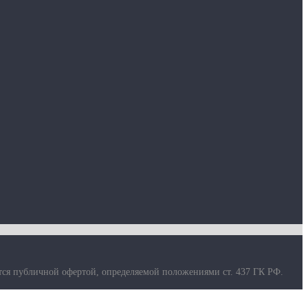
тся публичной офертой, определяемой положениями ст. 437 ГК РФ.