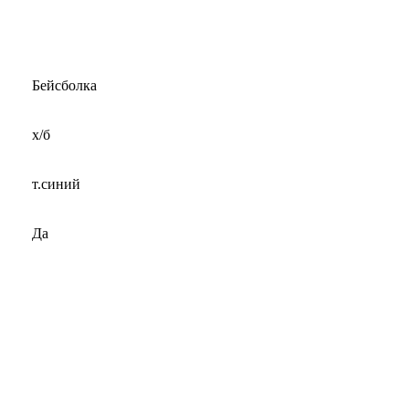
Бейсболка
х/б
т.синий
Да