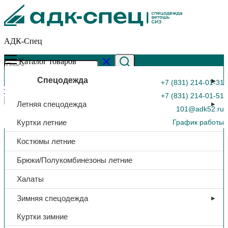
АДК-Спец
Каталог товаров
Спецодежда
+7 (831) 214-01-31
+7 (831) 214-01-51
Летняя спецодежда
101@adk52.ru
Куртки летние
График работы
Главная страница
»
Каталог
»
Бахилы, одноразовые, ПЭ, в уп.
Костюмы летние
50 пар
0
Брюки/Полукомбинезоны летние
Халаты
Зимняя спецодежда
Куртки зимние