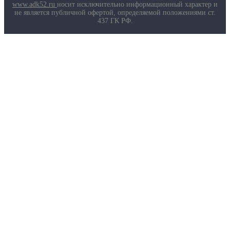
Маркировка противогазов
www.adk52.ru
носит исключительно информационный характер и
Основные ТР ТС, ГОСТ и ТУ
не является публичной офертой, определяемой положениями ст.
Контакты
437 ГК РФ.
О компании
Услуги
Доставка
Полезная информация
Таблица размеров
Маркировка противогазов
Основные ТР ТС, ГОСТ и ТУ
Контакты
© 2026 ООО
«AДК-Спец».
Политика конфиденциальности
Авторизация