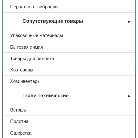
Перчатки от вибрации
Сопутствующие товары
Упаковочные материалы
Бытовая химия
Вы недавно смотрели
Товары для ремонта
Хозтовары
Контакты
Хозинвентарь
Ткани технические
+7 (831) 214-01-31
+7 (831) 214-01-51
Ветошь
101@adk52.ru
Полотна
Салфетка