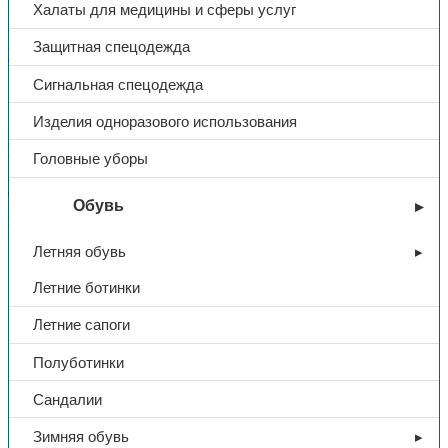
Халаты для медицины и сферы услуг
Поделиться:
Поделиться в Telegram
Поделиться в
Защитная спецодежда
Whatsapp
Поделиться в Ok
Поделиться в Vk
Сигнальная спецодежда
Описание
Доп. информация
Изделия одноразового использования
Предназначены для уменьшения риска распространения
инфекций, а также количество бактерий на полах, где
Головные уборы
необходима высокая степень чистоты.
Состав; полиэтилен
Обувь
Плотность; 0,17 мкм
Упаковка: 50 пар
Летняя обувь
Тип
Бахилы
Летние ботинки
Летние сапоги
Характеристики
одноразовые, ПЭ
Полуботинки
Количество в упаковке
50 пар
Сандалии
Зимняя обувь