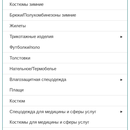
Костюмы зимние
Брюки/Полукомбинезоны зимние
Жилеты
Трикотажные изделия
Футболки/поло
Толстовки
Нательное/Термобелье
Изделия одноразового использования
Влагозащитная спецодежда
Бахилы, одноразовые, ПЭ, в
Плащи
уп. 50 пар
Костюм
1,80
₽
Спецодежда для медицины и сферы услуг
Костюмы для медицины и сферы услуг
В избранное
Категории:
Изделия одноразового использования
,
Спецодежда