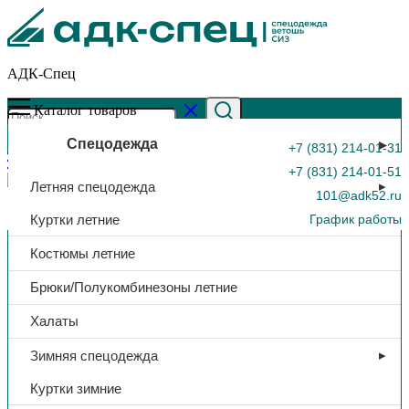
АДК-Спец
Каталог товаров
Спецодежда
+7 (831) 214-01-31
+7 (831) 214-01-51
Летняя спецодежда
101@adk52.ru
Куртки летние
График работы
Главная страница
»
Каталог
»
Костюм «Фаворит-Мега» жен.,
Костюмы летние
куртка/брюки, тк.Смесовая, (васильковый/т. синий/черный),
0
240 гр/м², СОП
Брюки/Полукомбинезоны летние
Халаты
Зимняя спецодежда
Куртки зимние