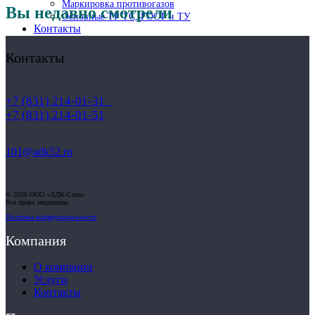
Маркировка противогазов
Вы недавно смотрели
Основные ТР ТС, ГОСТ и ТУ
Контакты
Контакты
+7 (831) 214-01-31
+7 (831) 214-01-51
101@adk52.ru
© 2026 ООО «АДК-Спец»
Все права защищены
Политика конфиденциальности
Компания
О компании
Услуги
Контакты