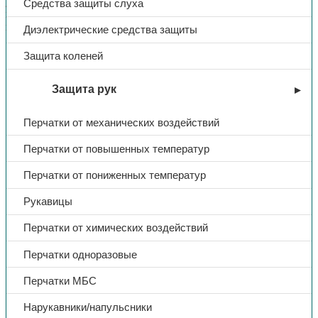
усилительные накладки в области колена на передних
Средства защиты слуха
половинках и понизу шагового шва на передних и задних
половинках.
Диэлектрические средства защиты
Защита коленей
Тип
Костюм
Защита рук
Комплект
куртка/брюки
Перчатки от механических воздействий
Название
Фаворит-Мега
Перчатки от повышенных температур
Перчатки от пониженных температур
Ткань
Смесовая
Рукавицы
Плотность
240
Перчатки от химических воздействий
Перчатки одноразовые
Цвет
васильковый
Перчатки МБС
Отделка
т. синий/черный
Нарукавники/напульсники