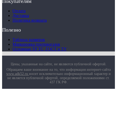
Покупателям
Оплата
Доставка
Политика возврата
Полезно
Таблица размеров
Маркировка противогазов
Основные ТР ТС, ГОСТ и ТУ
Цены, указанные на сайте, не являются публичной офертой.
Обращаем ваше внимание на то, что информация интернет-сайта
www.adk52.ru
носит исключительно информационный характер и
не является публичной офертой, определяемой положениями ст.
437 ГК РФ.