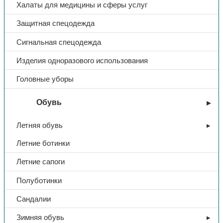
Халаты для медицины и сферы услуг
Защитная спецодежда
Сигнальная спецодежда
Изделия одноразового использования
Головные уборы
Костюмы летние
Обувь
Костюм «Фаворит-Мега» жен.,
куртка/брюки, тк.Смесовая,
Летняя обувь
(васильковый/т. синий/
Летние ботинки
черный), 240 гр/м², СОП
Летние сапоги
Полуботинки
4660,00
₽
Сандалии
В избранное
Зимняя обувь