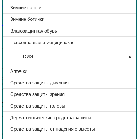
Артикул:
Н/Д
Категории:
Костюмы летние
,
Летняя спецодежда
,
Спецодежда
Зимние сапоги
Поделиться:
Поделиться в Telegram
Поделиться в
Зимние ботинки
Whatsapp
Поделиться в Ok
Поделиться в Vk
Влагозащитная обувь
Описание
Доп. информация
Повседневная и медицинская
Костюм женский летний состоит из куртки и
полукомбинезона.
СИЗ
Куртка, удлиненная, прямого силуэта, с воротником стойка, с
центральной застёжкой на молнию от края воротника,
Аптечки
накрытую ветрозащитным клапаном, с нижними боковыми
карманами в рельефных швах, с кулиской на резинке по талии
Средства защиты дыхания
спинки, линия низа спинки фигурная и удлинённая по
отношению к полочкам. Рукава втачные, с манжетой,
Средства защиты зрения
частично стянутой на резинку. В куртке предусмотрены
детали из ленты светоотражающей 50мм для обозначения
Средства защиты головы
сигнальной видимости.
Полукомбинезон с застёжкой в левом боковом шве на 3
пуговицы. Полукомбинезон, с внутренними боковыми
Дерматологические средства защиты
карманами и тремя накладными карманами: нагрудным,
задним и на левом боковом шве. Полукомбинезон с
Средства защиты от падения с высоты
бретелями, длина которых регулируется. На полукомбинезоне