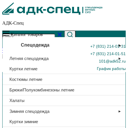
АДК-Спец
Каталог товаров
Спецодежда
+7 (831) 214-01-31
+7 (831) 214-01-51
Летняя спецодежда
101@adk52.ru
Куртки летние
График работы
Главная страница
»
Каталог
»
Костюм «Ударница», куртка/пк,
Костюмы летние
тк.Смесовая, (синий/красный)
0
Брюки/Полукомбинезоны летние
Халаты
Зимняя спецодежда
Куртки зимние