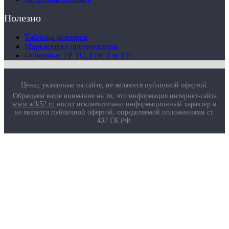
Полезно
Таблица размеров
Маркировка противогазов
Основные ТР ТС, ГОСТ и ТУ
Цены, указанные на сайте, не являются публичной офертой.
Обращаем ваше внимание на то, что информация интернет-сайта
www.adk52.ru
носит исключительно информационный характер и
не является публичной офертой, определяемой положениями ст.
437 ГК РФ.
О компании
Услуги
Доставка
Полезная информация
Таблица размеров