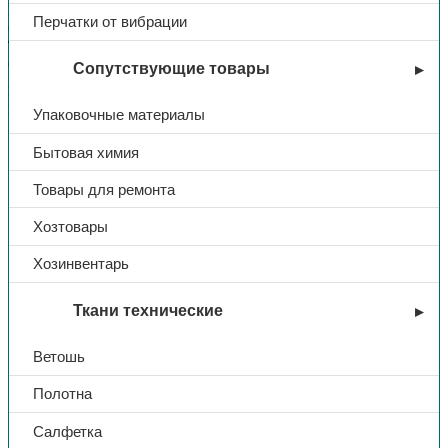
Пол — Женский
Перчатки от вибрации
Сезон — Лето
Ткань/Материал верха — Смесовая с ВО пропиткой
Состав — 80% ПЭ, 20% ХБ
Сопутствующие товары
Плотность/Толщина материала — 200 г/кв.м.
Цвет — Синий
Упаковочные материалы
Размерный ряд — с 88-92 по 120-124
Ростовка — с 158-164 по 170-176
Бытовая химия
Тип
Костюм
Товары для ремонта
Хозтовары
Комплект
куртка/пк
Хозинвентарь
Название
Ударница
Ткани технические
Ткань
Смесовая
Ветошь
Цвет
синий
Полотна
Салфетка
Отделка
красный