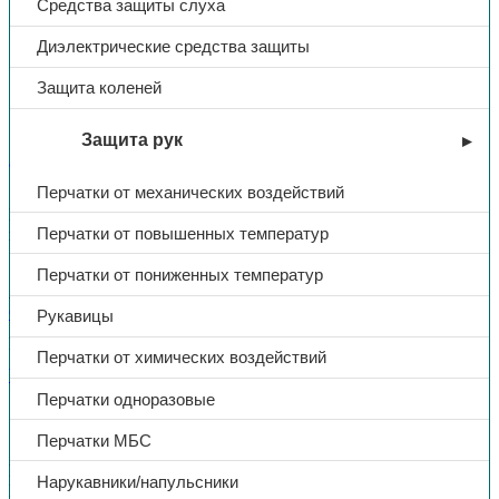
Средства защиты слуха
Костюм «Ударница», куртка/
Диэлектрические средства защиты
пк, тк.Смесовая, (синий/
Защита коленей
красный)
Защита рук
В избранное
Перчатки от механических воздействий
Куртка длинная, с потайной заст. на пуговицы, карманы с
Перчатки от повышенных температур
клапанами, налокотники. П/комб. с наколенниками. ГОСТ
12.4.280-2014
Перчатки от пониженных температур
Артикул:
Н/Д
Категории:
Костюмы летние
,
Летняя спецодежда
,
Спецодежда
Рукавицы
Поделиться:
Поделиться в Telegram
Поделиться в
Перчатки от химических воздействий
Whatsapp
Поделиться в Ok
Поделиться в Vk
Перчатки одноразовые
Описание
Доп. информация
Перчатки МБС
Вид изделия — Костюм
Нарукавники/напульсники
Комплектность — Куртка, полукомбинезон